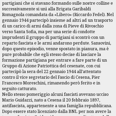
partigiani che si stavano formando sulle nostre colline e
successivamente si unì alla Brigata Garibaldi
Romagnola comandata da «Libero» (Riccardo Fedel). Nel
gennaio 1944 partecipò insieme ad altri ad un trasporto
di un carico di armi dalla zona di Pieve di Rivoschio
verso Santa Sofia, ma per una serie di condotte
imprudenti il gruppo di partigiani si scontrò con un
reparto fascista e le armi andarono perdute. Sansovini,
dopo questo episodio, venne spostato in pianura, ma è
pure probabile che egli stesso decise di lasciare la
formazione partigiana per entrare a fare parte di un
Gruppo di Azione Patriottica del cesenate, con cui
partecipò la sera del 22 gennaio 1944 all’attentato
contro il vice segretario del Fascio di Cesena, Pier
Francesco Moreschini, rimanendo però ferito e in
seguito catturato.
Nello stesso pomeriggio alcuni fascisti avevano ucciso
Mario Guidazzi, nato a Cesena il 20 febbraio 1897,
antifascista, appartenente a una famiglia repubblicana.
Dopo essere stato licenziato dalla BNL per non avere la