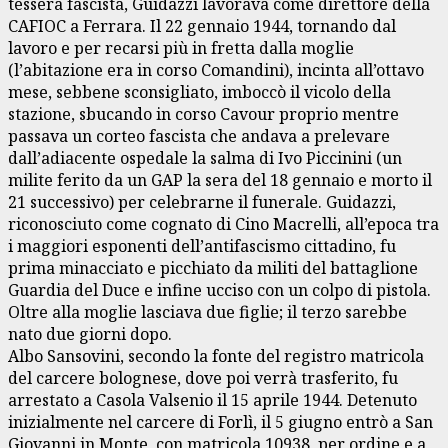
tessera fascista, Guidazzi lavorava come direttore della
CAFIOC a Ferrara. Il 22 gennaio 1944, tornando dal
lavoro e per recarsi più in fretta dalla moglie
(l’abitazione era in corso Comandini), incinta all’ottavo
mese, sebbene sconsigliato, imboccò il vicolo della
stazione, sbucando in corso Cavour proprio mentre
passava un corteo fascista che andava a prelevare
dall’adiacente ospedale la salma di Ivo Piccinini (un
milite ferito da un GAP la sera del 18 gennaio e morto il
21 successivo) per celebrarne il funerale. Guidazzi,
riconosciuto come cognato di Cino Macrelli, all’epoca tra
i maggiori esponenti dell’antifascismo cittadino, fu
prima minacciato e picchiato da militi del battaglione
Guardia del Duce e infine ucciso con un colpo di pistola.
Oltre alla moglie lasciava due figlie; il terzo sarebbe
nato due giorni dopo.
Albo Sansovini, secondo la fonte del registro matricola
del carcere bolognese, dove poi verrà trasferito, fu
arrestato a Casola Valsenio il 15 aprile 1944. Detenuto
inizialmente nel carcere di Forlì, il 5 giugno entrò a San
Giovanni in Monte, con matricola 10938, per ordine e a