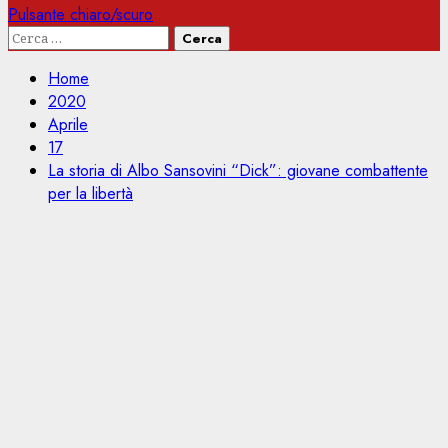
Pulsante chiaro/scuro
Ricerca
per:
Home
2020
Aprile
17
La storia di Albo Sansovini “Dick”: giovane combattente
per la libertà