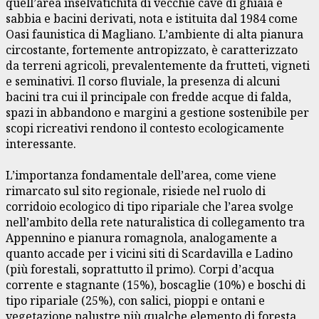
quell’area inselvatichita di vecchie cave di ghiaia e
sabbia e bacini derivati, nota e istituita dal 1984 come
Oasi faunistica di Magliano. L’ambiente di alta pianura
circostante, fortemente antropizzato, è caratterizzato
da terreni agricoli, prevalentemente da frutteti, vigneti
e seminativi. Il corso fluviale, la presenza di alcuni
bacini tra cui il principale con fredde acque di falda,
spazi in abbandono e margini a gestione sostenibile per
scopi ricreativi rendono il contesto ecologicamente
interessante.
L’importanza fondamentale dell’area, come viene
rimarcato sul sito regionale, risiede nel ruolo di
corridoio ecologico di tipo ripariale che l’area svolge
nell’ambito della rete naturalistica di collegamento tra
Appennino e pianura romagnola, analogamente a
quanto accade per i vicini siti di Scardavilla e Ladino
(più forestali, soprattutto il primo). Corpi d’acqua
corrente e stagnante (15%), boscaglie (10%) e boschi di
tipo ripariale (25%), con salici, pioppi e ontani e
vegetazione palustre più qualche elemento di foresta