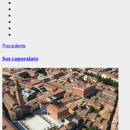
Navigazione
Articolo
Precedente
precedente:
articolo
Sos caporalato