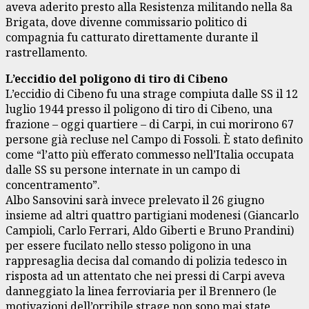
aveva aderito presto alla Resistenza militando nella 8a
Brigata, dove divenne commissario politico di
compagnia fu catturato direttamente durante il
rastrellamento.
L’eccidio del poligono di tiro di Cibeno
L’eccidio di Cibeno fu una strage compiuta dalle SS il 12
luglio 1944 presso il poligono di tiro di Cibeno, una
frazione – oggi quartiere – di Carpi, in cui morirono 67
persone già recluse nel Campo di Fossoli. È stato definito
come “l’atto più efferato commesso nell’Italia occupata
dalle SS su persone internate in un campo di
concentramento”.
Albo Sansovini sarà invece prelevato il 26 giugno
insieme ad altri quattro partigiani modenesi (Giancarlo
Campioli, Carlo Ferrari, Aldo Giberti e Bruno Prandini)
per essere fucilato nello stesso poligono in una
rappresaglia decisa dal comando di polizia tedesco in
risposta ad un attentato che nei pressi di Carpi aveva
danneggiato la linea ferroviaria per il Brennero (le
motivazioni dell’orribile strage non sono mai state