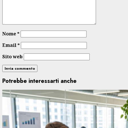
Nome
*
Email
*
Sito web
Potrebbe interessarti anche