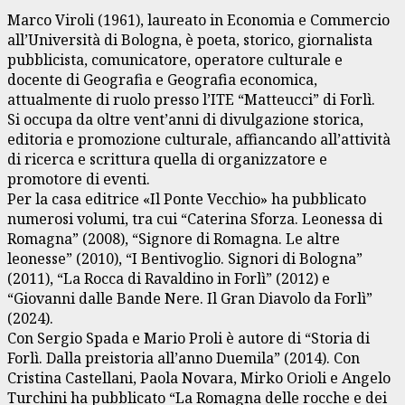
Marco Viroli (1961), laureato in Economia e Commercio
all’Università di Bologna, è poeta, storico, giornalista
pubblicista, comunicatore, operatore culturale e
docente di Geografia e Geografia economica,
attualmente di ruolo presso l’ITE “Matteucci” di Forlì.
Si occupa da oltre vent’anni di divulgazione storica,
editoria e promozione culturale, affiancando all’attività
di ricerca e scrittura quella di organizzatore e
promotore di eventi.
Per la casa editrice «Il Ponte Vecchio» ha pubblicato
numerosi volumi, tra cui “Caterina Sforza. Leonessa di
Romagna” (2008), “Signore di Romagna. Le altre
leonesse” (2010), “I Bentivoglio. Signori di Bologna”
(2011), “La Rocca di Ravaldino in Forlì” (2012) e
“Giovanni dalle Bande Nere. Il Gran Diavolo da Forlì”
(2024).
Con Sergio Spada e Mario Proli è autore di “Storia di
Forlì. Dalla preistoria all’anno Duemila” (2014). Con
Cristina Castellani, Paola Novara, Mirko Orioli e Angelo
Turchini ha pubblicato “La Romagna delle rocche e dei