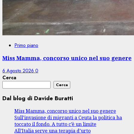
Primo piano
Miss Mamma, concorso unico nel suo genere
6 Agosto 2026
0
Cerca
Cerca
Dal blog di Davide Buratti
Miss Mamma, concorso unico nel suo genere
Sull’invasione di migranti a Ceuta la politica ha
toccato il fondo. A tutto c’è un limite
All’Italia serve una terapia d’urto