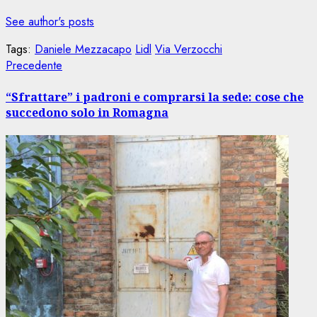
See author's posts
Tags:
Daniele Mezzacapo
Lidl
Via Verzocchi
Navigazione
Articolo
Precedente
precedente:
articolo
“Sfrattare” i padroni e comprarsi la sede: cose che
succedono solo in Romagna