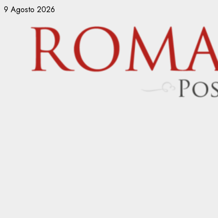
Vai
9 Agosto 2026
al
contenuto