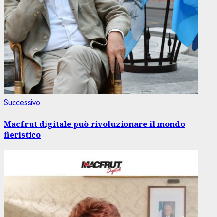
Articolo
Successivo
successivo:
Macfrut digitale può rivoluzionare il mondo
fieristico