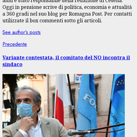
anni è stato responsabile della redazione di Cesena.
Oggi in pensione scrive di politica, economia e attualità
a 360 gradi nel suo blog per Romagna Post. Per contatti
utilizzate il box commenti sotto gli articoli.
See author's posts
Navigazione
Articolo
Precedente
precedente:
articolo
Variante contestata, il comitato del NO incontra il
sindaco