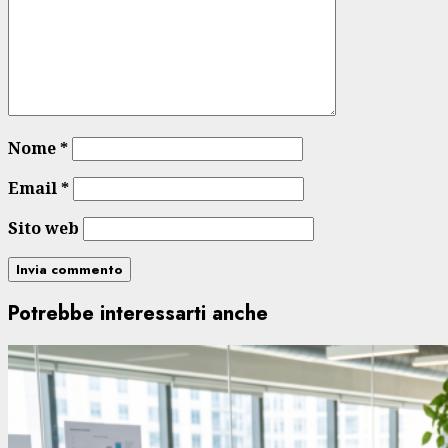
Nome
*
Email
*
Sito web
Potrebbe interessarti anche