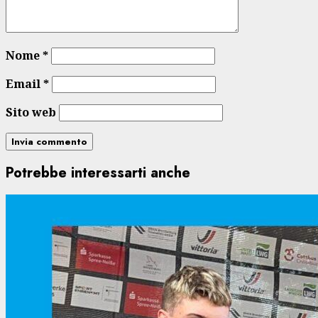
Nome
*
Email
*
Sito web
Potrebbe interessarti anche