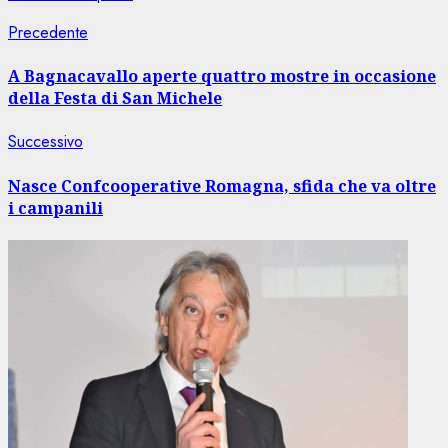
Navigazione
Articolo
Precedente
precedente:
articolo
A Bagnacavallo aperte quattro mostre in occasione
della Festa di San Michele
Articolo
Successivo
successivo:
Nasce Confcooperative Romagna, sfida che va oltre
i campanili