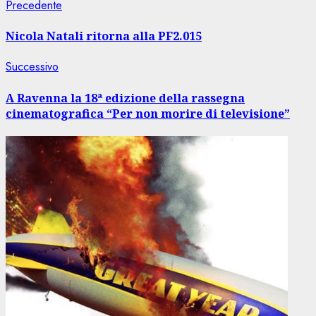
Navigazione
Articolo
Precedente
precedente:
articolo
Nicola Natali ritorna alla PF2.015
Articolo
Successivo
successivo:
A Ravenna la 18ª edizione della rassegna
cinematografica “Per non morire di televisione”