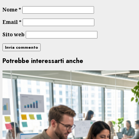
Nome
*
Email
*
Sito web
Potrebbe interessarti anche