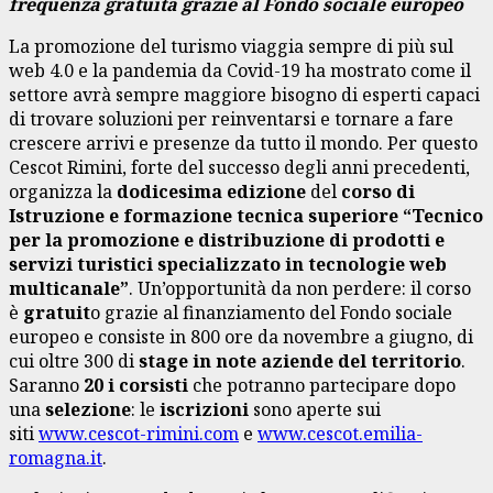
frequenza gratuita grazie al Fondo sociale europeo
La promozione del turismo viaggia sempre di più sul
web 4.0 e la pandemia da Covid-19 ha mostrato come il
settore avrà sempre maggiore bisogno di esperti capaci
di trovare soluzioni per reinventarsi e tornare a fare
crescere arrivi e presenze da tutto il mondo. Per questo
Cescot Rimini, forte del successo degli anni precedenti,
organizza la
dodicesima edizione
del
corso di
Istruzione e formazione tecnica superiore
“Tecnico
per la promozione e distribuzione di prodotti e
servizi turistici specializzato in tecnologie web
multicanale”
. Un’opportunità da non perdere: il corso
è
gratuit
o grazie al finanziamento del Fondo sociale
europeo e consiste in 800 ore da novembre a giugno, di
cui oltre 300 di
stage in note aziende del territorio
.
Saranno
20 i corsisti
che potranno partecipare dopo
una
selezione
: le
iscrizioni
sono aperte sui
siti
www.cescot-rimini.com
e
www.cescot.emilia-
romagna.it
.