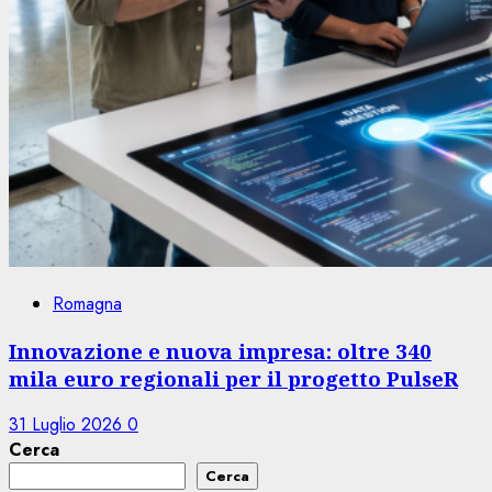
Romagna
Innovazione e nuova impresa: oltre 340
mila euro regionali per il progetto PulseR
31 Luglio 2026
0
Cerca
Cerca