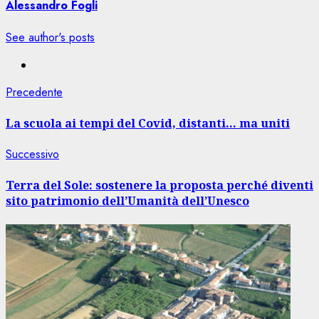
Alessandro Fogli
See author's posts
Navigazione
Articolo
Precedente
precedente:
articolo
La scuola ai tempi del Covid, distanti… ma uniti
Articolo
Successivo
successivo:
Terra del Sole: sostenere la proposta perché diventi
sito patrimonio dell’Umanità dell’Unesco