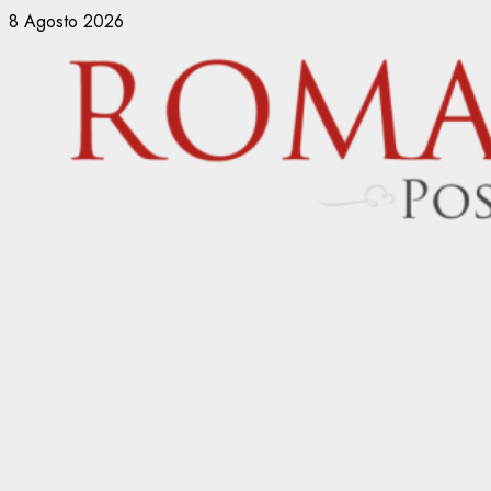
Vai
8 Agosto 2026
al
contenuto