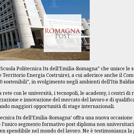
 “Scuola Politecnica Its dell’Emilia-Romagna” che unisce le s
e Territorio Energia Costruire), a cui aderisce anche il Co
 sostenibili”, in svolgimento negli ambienti dell’Itis Baldin
rete con le università, i tecnopoli, le academy, i centri di 
izzazione e innovazione del mercato del lavoro e di qualific
eando maggiori opportunità di stage internazionali.
tecnica Its dell’Emilia-Romagna’ offra una nuova occasione d
 l’unico segmento formativo post diploma non universitario
n spendibile nel mondo del lavoro. Ne è testimonianza la g