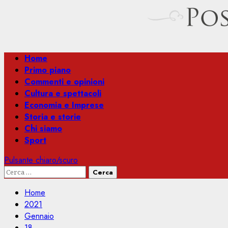
Menu
Home
principale
Primo piano
Commenti e opinioni
Cultura e spettacoli
Economia e Imprese
Storia e storie
Chi siamo
Sport
Pulsante chiaro/scuro
Ricerca
per:
Home
2021
Gennaio
18