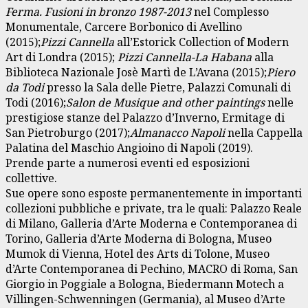
Ferma. Fusioni in bronzo 1987-2013
nel Complesso
Monumentale, Carcere Borbonico di Avellino
(2015);
Pizzi Cannella
all’Estorick Collection of Modern
Art di Londra (2015);
Pizzi Cannella-La Habana
alla
Biblioteca Nazionale Josè Martì de L’Avana (2015);
Piero
da Todi
presso la Sala delle Pietre, Palazzi Comunali di
Todi (2016);
Salon de Musique and other paintings
nelle
prestigiose stanze del Palazzo d’Inverno, Ermitage di
San Pietroburgo (2017);
Almanacco Napoli
nella Cappella
Palatina del Maschio Angioino di Napoli (2019).
Prende parte a numerosi eventi ed esposizioni
collettive.
Sue opere sono esposte permanentemente in importanti
collezioni pubbliche e private, tra le quali: Palazzo Reale
di Milano, Galleria d’Arte Moderna e Contemporanea di
Torino, Galleria d’Arte Moderna di Bologna, Museo
Mumok di Vienna, Hotel des Arts di Tolone, Museo
d’Arte Contemporanea di Pechino, MACRO di Roma, San
Giorgio in Poggiale a Bologna, Biedermann Motech a
Villingen-Schwenningen (Germania), al Museo d’Arte