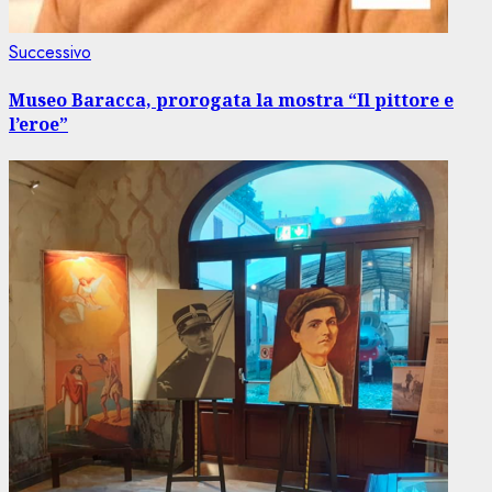
Articolo
Successivo
successivo:
Museo Baracca, prorogata la mostra “Il pittore e
l’eroe”