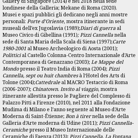
Gallery di Singapore (2014) e nel 2018 nella sede
londinese della Galleria; Mekane di Roma (2020).
Musei e spazi pubblici gli dedicano negli anni mostre
personali:
Porte d’Oriente
, mostra itinerante in sedi
museali dell’ex Jugoslavia (1989);
Diari di guerra
al
Museo Civico di Gibellina (1991)
; Pizzi Cannella
nella
sede di Santa Maria della Scala di Siena (1997);
Carte
1980-2001
al Museo Archeologico di Aosta (2001);
Polittici
al Castello Colonna-Centro Internazionale d’Arte
Contemporanea di Genazzano (2003);
Le Mappe del
Mondo
presso il Teatro India di Roma (2004);
Pizzi
Cannella, sept ou huit chambres
à l‘Hotel des Arts di
Tolone (2004);
Cattedrale
al MACRO Testaccio di Roma
(2006-2007);
Chinatown. Invito al viaggio
, mostra
itinerante allestita presso le Pagliere del Complesso di
Palazzo Pitti a Firenze (2010), nel 2011 alla Fondazione
Mudima di Milano e l’anno seguente al Museo d’Arte
Moderna di Saint-Étienne;
Bon à tirer
nella sede della
Galleria d’Arte moderna di Udine (2011);
Pizzi Cannella-
Ceramiche
presso il Museo Internazionale delle
Ceramiche di Faenza (2013);
Pizzi Cannella, La Fontana