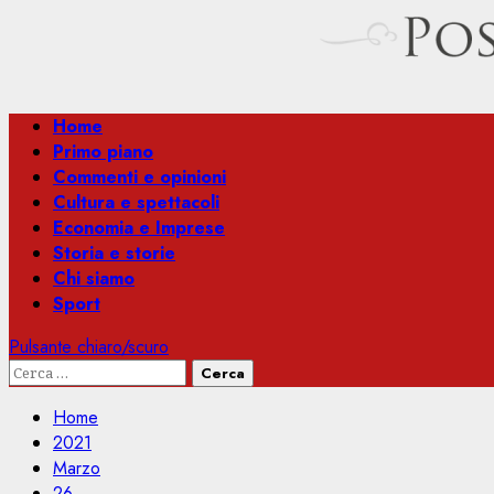
Menu
Home
principale
Primo piano
Commenti e opinioni
Cultura e spettacoli
Economia e Imprese
Storia e storie
Chi siamo
Sport
Pulsante chiaro/scuro
Ricerca
per:
Home
2021
Marzo
26