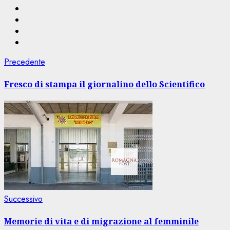
Navigazione
Articolo
Precedente
precedente:
articolo
Fresco di stampa il giornalino dello Scientifico
Articolo
Successivo
successivo:
Memorie di vita e di migrazione al femminile