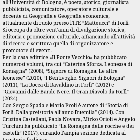
all’Università di Bologna, è poeta, storico, giornalista
pubblicista, comunicatore, operatore culturale e
docente di Geografia e Geografia economica,
attualmente di ruolo presso l’ITE “Matteucci” di Forlì.
Si occupa da oltre vent’anni di divulgazione storica,
editoria e promozione culturale, affiancando all’attività
di ricerca e scrittura quella di organizzatore e
promotore di eventi.
Per la casa editrice «Il Ponte Vecchio» ha pubblicato
numerosi volumi, tra cui “Caterina Sforza. Leonessa di
Romagna” (2008), “Signore di Romagna. Le altre
leonesse” (2010), “I Bentivoglio. Signori di Bologna”
(2011), “La Rocca di Ravaldino in Forlì” (2012) e
“Giovanni dalle Bande Nere. Il Gran Diavolo da Forlì”
(2024).
Con Sergio Spada e Mario Proli è autore di “Storia di
Forlì. Dalla preistoria all’anno Duemila” (2014). Con
Cristina Castellani, Paola Novara, Mirko Orioli e Angelo
Turchini ha pubblicato “La Romagna delle rocche e dei
castelli” (2017), curando l’ampia sezione dedicata al
territorio forlivese.