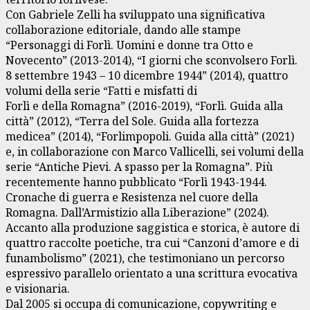
Con Gabriele Zelli ha sviluppato una significativa
collaborazione editoriale, dando alle stampe
“Personaggi di Forlì. Uomini e donne tra Otto e
Novecento” (2013-2014), “I giorni che sconvolsero Forlì.
8 settembre 1943 – 10 dicembre 1944” (2014), quattro
volumi della serie “Fatti e misfatti di
Forlì e della Romagna” (2016-2019), “Forlì. Guida alla
città” (2012), “Terra del Sole. Guida alla fortezza
medicea” (2014), “Forlimpopoli. Guida alla città” (2021)
e, in collaborazione con Marco Vallicelli, sei volumi della
serie “Antiche Pievi. A spasso per la Romagna”. Più
recentemente hanno pubblicato “Forlì 1943-1944.
Cronache di guerra e Resistenza nel cuore della
Romagna. Dall’Armistizio alla Liberazione” (2024).
Accanto alla produzione saggistica e storica, è autore di
quattro raccolte poetiche, tra cui “Canzoni d’amore e di
funambolismo” (2021), che testimoniano un percorso
espressivo parallelo orientato a una scrittura evocativa
e visionaria.
Dal 2005 si occupa di comunicazione, copywriting e