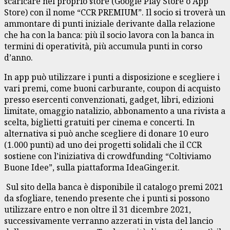
scaricare nel proprio store (Google Play Store o App
Store) con il nome “CCR PREMIUM”. Il socio si troverà un
ammontare di punti iniziale derivante dalla relazione
che ha con la banca: più il socio lavora con la banca in
termini di operatività, più accumula punti in corso
d’anno.
In app può utilizzare i punti a disposizione e scegliere i
vari premi, come buoni carburante, coupon di acquisto
presso esercenti convenzionati, gadget, libri, edizioni
limitate, omaggio natalizio, abbonamento a una rivista a
scelta, biglietti gratuiti per cinema e concerti. In
alternativa si può anche scegliere di donare 10 euro
(1.000 punti) ad uno dei progetti solidali che il CCR
sostiene con l’iniziativa di crowdfunding “Coltiviamo
Buone Idee”, sulla piattaforma IdeaGinger.it.
Sul sito della banca è disponibile il catalogo premi 2021
da sfogliare, tenendo presente che i punti si possono
utilizzare entro e non oltre il 31 dicembre 2021,
successivamente verranno azzerati in vista del lancio