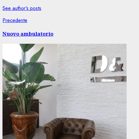
See author's posts
Navigazione
Articolo
Precedente
precedente:
articolo
Nuovo ambulatorio