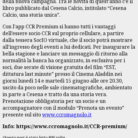
della nuova campagna. Tra le novità di quest’anno c’è il
libro pubblicato dal Cesena Calcio, intitolato “Cesena
Calcio, una storia unica”.
Con l’app CCR Premium si hanno tutti i vantaggi
dell’essere socio CCR sul proprio cellulare, a partire
dalla tessera SocIO virtuale, che il socio potrà mostrare
all’ingresso degli eventi a lui dedicati. Per inaugurare la
bella stagione e lanciare un messaggio di ritorno alla
normalità la banca ha organizzato, in esclusiva per i
soci, due serate di visione gratuita del film “EST,
dittatura last minute” presso il Cinema Aladdin nei
giorni lunedì 14 e martedì 15 giugno alle ore 20.30,
uscito da poco nelle sale cinematografiche, ambientato
in parte a Cesena e tratto da una storia vera.
Prenotazione obbligatoria per un socio e un
accompagnatore con il modulo “Prenota un evento”
presente sul sito
www.ccromagnolo.it
Info: https://www.ccromagnolo.it/CCR-premium/
Questo post è stato letto 806 volte