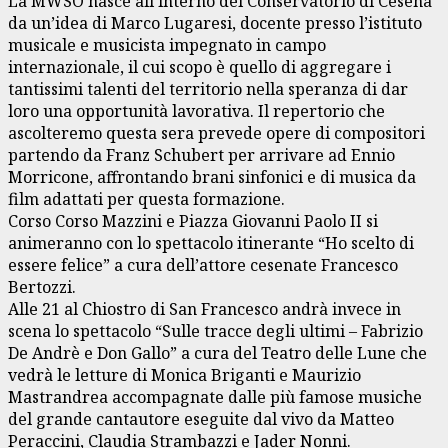
La MWSO nasce all’interno del Conservatorio di Cesena
da un’idea di Marco Lugaresi, docente presso l’istituto
musicale e musicista impegnato in campo
internazionale, il cui scopo è quello di aggregare i
tantissimi talenti del territorio nella speranza di dar
loro una opportunità lavorativa. Il repertorio che
ascolteremo questa sera prevede opere di compositori
partendo da Franz Schubert per arrivare ad Ennio
Morricone, affrontando brani sinfonici e di musica da
film adattati per questa formazione.
Corso Corso Mazzini e Piazza Giovanni Paolo II si
animeranno con lo spettacolo itinerante “Ho scelto di
essere felice” a cura dell’attore cesenate Francesco
Bertozzi.
Alle 21 al Chiostro di San Francesco andrà invece in
scena lo spettacolo “Sulle tracce degli ultimi – Fabrizio
De Andrè e Don Gallo” a cura del Teatro delle Lune che
vedrà le letture di Monica Briganti e Maurizio
Mastrandrea accompagnate dalle più famose musiche
del grande cantautore eseguite dal vivo da Matteo
Peraccini, Claudia Strambazzi e Jader Nonni.