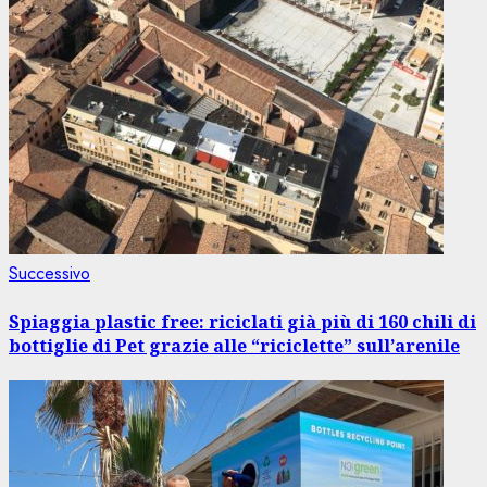
Articolo
Successivo
successivo:
Spiaggia plastic free: riciclati già più di 160 chili di
bottiglie di Pet grazie alle “riciclette” sull’arenile