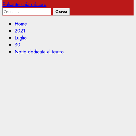
Pulsante chiaro/scuro
Ricerca
per:
Home
2021
Luglio
30
Notte dedicata al teatro