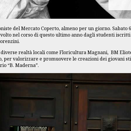
niste del Mercato Coperto, almeno per un giorno. Sabato 6
 svolto nel corso di questo ultimo anno dagli studenti iscritt
Lorenzini.
iverse realtà locali come Floricultura Magnani, BM Eliotecn
o, per valorizzare e promuovere le creazioni dei giovani sti
rio “B. Maderna”.