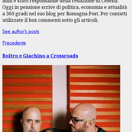
anni è stato responsabile della redazione di Cesena.
Oggi in pensione scrive di politica, economia e attualità
a 360 gradi nel suo blog per Romagna Post. Per contatti
utilizzate il box commenti sotto gli articoli.
See author's posts
Navigazione
Articolo
Precedente
precedente:
articolo
Boltro e Giachino a Crossroads