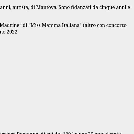
anni, autista, di Mantova. Sono fidanzati da cinque anni e
 “Madrine” di “Miss Mamma Italiana” (altro con concorso
nno 2022.
Corriere Romagna, di cui dal 1994 e per 20 anni è stato