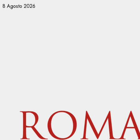
Vai
8 Agosto 2026
al
contenuto