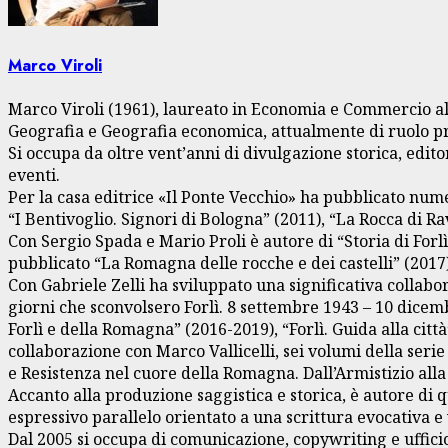
Marco Viroli
Marco Viroli (1961), laureato in Economia e Commercio all
Geografia e Geografia economica, attualmente di ruolo pre
Si occupa da oltre vent’anni di divulgazione storica, edito
eventi.
Per la casa editrice «Il Ponte Vecchio» ha pubblicato num
“I Bentivoglio. Signori di Bologna” (2011), “La Rocca di Ra
Con Sergio Spada e Mario Proli è autore di “Storia di Forl
pubblicato “La Romagna delle rocche e dei castelli” (2017)
Con Gabriele Zelli ha sviluppato una significativa collabo
giorni che sconvolsero Forlì. 8 settembre 1943 – 10 dicembr
Forlì e della Romagna” (2016-2019), “Forlì. Guida alla città
collaborazione con Marco Vallicelli, sei volumi della ser
e Resistenza nel cuore della Romagna. Dall’Armistizio alla
Accanto alla produzione saggistica e storica, è autore di
espressivo parallelo orientato a una scrittura evocativa e 
Dal 2005 si occupa di comunicazione, copywriting e uffici