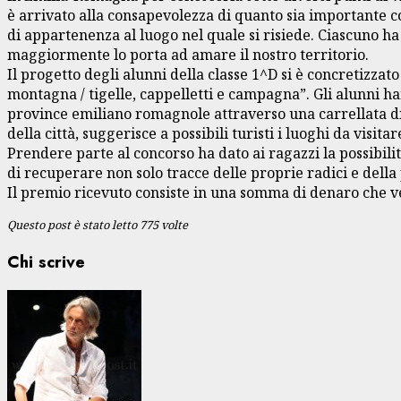
è arrivato alla consapevolezza di quanto sia importante co
di appartenenza al luogo nel quale si risiede. Ciascuno h
maggiormente lo porta ad amare il nostro territorio.
Il progetto degli alunni della classe 1^D si è concretizzat
montagna / tigelle, cappelletti e campagna”. Gli alunni ha
province emiliano romagnole attraverso una carrellata di 
della città, suggerisce a possibili turisti i luoghi da visi
Prendere parte al concorso ha dato ai ragazzi la possibilit
di recuperare non solo tracce delle proprie radici e dell
Il premio ricevuto consiste in una somma di denaro che ve
Questo post è stato letto 775 volte
Chi scrive