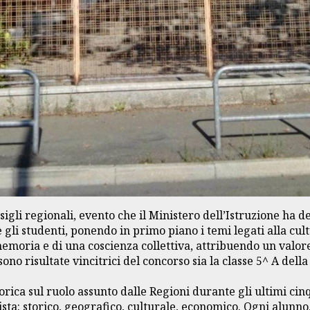
igli regionali, evento che il Ministero dell’Istruzione ha d
gli studenti, ponendo in primo piano i temi legati alla cultu
moria e di una coscienza collettiva, attribuendo un valore 
ono risultate vincitrici del concorso sia la classe 5^ A della
torica sul ruolo assunto dalle Regioni durante gli ultimi ci
sta: storico, geografico, culturale, economico. Ogni alunno