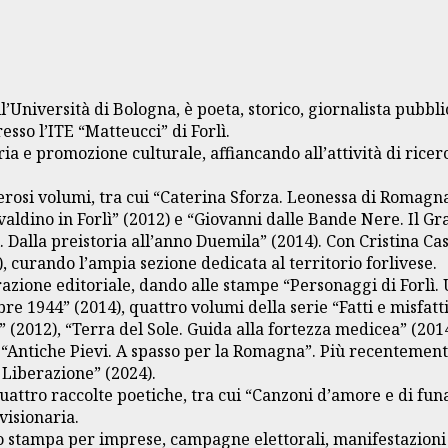
’Università di Bologna, è poeta, storico, giornalista pubbli
sso l’ITE “Matteucci” di Forlì.
ria e promozione culturale, affiancando all’attività di rice
erosi volumi, tra cui “Caterina Sforza. Leonessa di Romagna
valdino in Forlì” (2012) e “Giovanni dalle Bande Nere. Il Gra
ì. Dalla preistoria all’anno Duemila” (2014). Con Cristina C
, curando l’ampia sezione dedicata al territorio forlivese.
razione editoriale, dando alle stampe “Personaggi di Forlì.
e 1944” (2014), quattro volumi della serie “Fatti e misfatti
” (2012), “Terra del Sole. Guida alla fortezza medicea” (2014)
ie “Antiche Pievi. A spasso per la Romagna”. Più recenteme
 Liberazione” (2024).
 quattro raccolte poetiche, tra cui “Canzoni d’amore e di f
visionaria.
o stampa per imprese, campagne elettorali, manifestazioni c