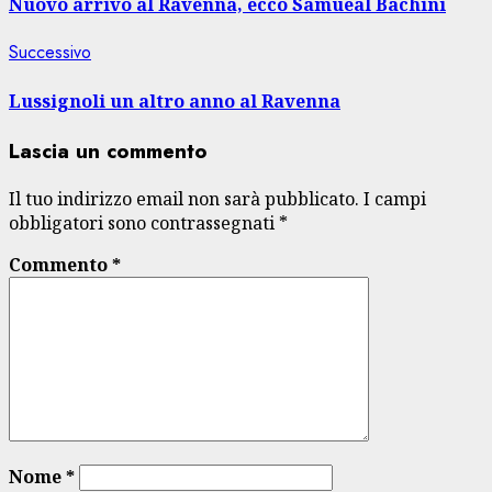
articolo
Nuovo arrivo al Ravenna, ecco Samueal Bachini
Articolo
Successivo
successivo:
Lussignoli un altro anno al Ravenna
Lascia un commento
Il tuo indirizzo email non sarà pubblicato.
I campi
obbligatori sono contrassegnati
*
Commento
*
Nome
*