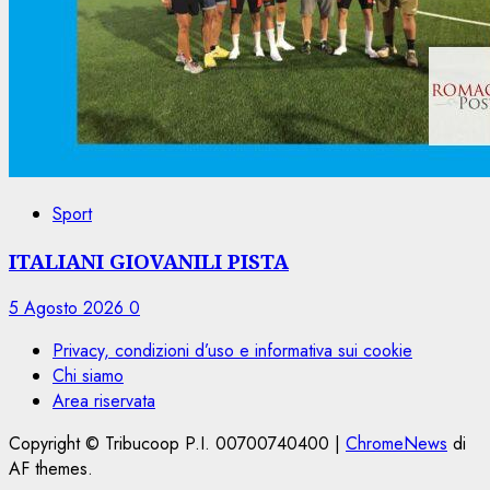
Sport
ITALIANI GIOVANILI PISTA
5 Agosto 2026
0
Privacy, condizioni d’uso e informativa sui cookie
Chi siamo
Area riservata
Copyright © Tribucoop P.I. 00700740400
|
ChromeNews
di
AF themes.