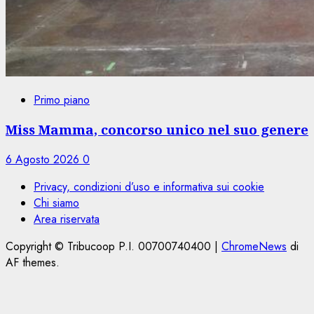
Primo piano
Miss Mamma, concorso unico nel suo genere
6 Agosto 2026
0
Privacy, condizioni d’uso e informativa sui cookie
Chi siamo
Area riservata
Copyright © Tribucoop P.I. 00700740400
|
ChromeNews
di
AF themes.