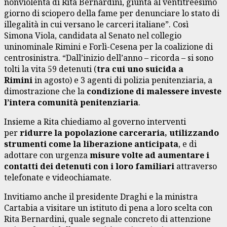
nonviolenta di Rita Bernardini, giunta al ventitreesimo
giorno di sciopero della fame per denunciare lo stato di
illegalità in cui versano le carceri italiane”. Così
Simona Viola, candidata al Senato nel collegio
uninominale Rimini e Forlì-Cesena per la coalizione di
centrosinistra. “Dall’inizio dell’anno – ricorda – si sono
tolti la vita 59 detenuti (
tra cui uno suicida a
Rimini
in agosto) e 3 agenti di polizia penitenziaria, a
dimostrazione che la
condizione di malessere investe
l’intera comunità penitenziaria
.
Insieme a Rita chiediamo al governo interventi
per
ridurre la popolazione carceraria, utilizzando
strumenti come la liberazione anticipata
, e di
adottare con urgenza
misure volte ad aumentare i
contatti dei detenuti con i loro familiari
attraverso
telefonate e videochiamate.
Invitiamo anche il presidente Draghi e la ministra
Cartabia a visitare un istituto di pena a loro scelta con
Rita Bernardini, quale segnale concreto di attenzione