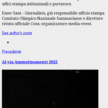
uffici stampa istituzionali e portavoce.
Emer Sani – Giornalista, già responsabile ufficio stampa
Comitato Olimpico Nazionale Sammarinese e direttore
rivista ufficiale Cons; organizzatore media event.
See author's posts
Navigazione
Articolo
Precedente
precedente:
articolo
Al via Ammutinamenti 2022