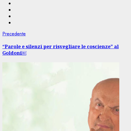
Navigazione
Articolo
Precedente
precedente:
articolo
“Parole e silenzi per risvegliare le coscienze” al
Goldoni￼