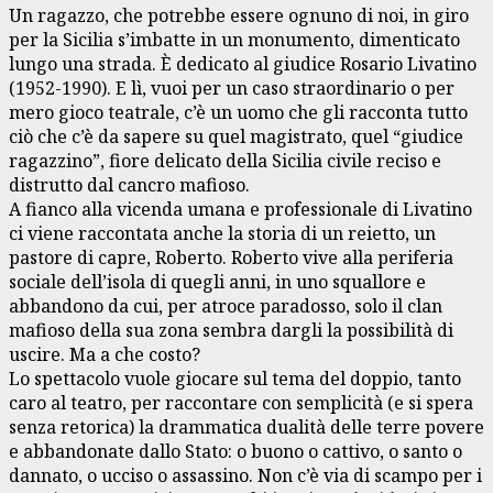
Un ragazzo, che potrebbe essere ognuno di noi, in giro
per la Sicilia s’imbatte in un monumento, dimenticato
lungo una strada. È dedicato al giudice Rosario Livatino
(1952-1990). E lì, vuoi per un caso straordinario o per
mero gioco teatrale, c’è un uomo che gli racconta tutto
ciò che c’è da sapere su quel magistrato, quel “giudice
ragazzino”, fiore delicato della Sicilia civile reciso e
distrutto dal cancro mafioso.
A fianco alla vicenda umana e professionale di Livatino
ci viene raccontata anche la storia di un reietto, un
pastore di capre, Roberto. Roberto vive alla periferia
sociale dell’isola di quegli anni, in uno squallore e
abbandono da cui, per atroce paradosso, solo il clan
mafioso della sua zona sembra dargli la possibilità di
uscire. Ma a che costo?
Lo spettacolo vuole giocare sul tema del doppio, tanto
caro al teatro, per raccontare con semplicità (e si spera
senza retorica) la drammatica dualità delle terre povere
e abbandonate dallo Stato: o buono o cattivo, o santo o
dannato, o ucciso o assassino. Non c’è via di scampo per i