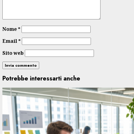
Nome
*
Email
*
Sito web
Potrebbe interessarti anche