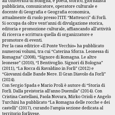
all’Università di Bologna, è poeta, storico, giornalista
pubblicista, comunicatore, operatore culturale e
docente di Geografia e Geografia economica,
attualmente di ruolo presso l’ITE “Matteucci” di Forlì.
Si occupa da oltre vent’anni di divulgazione storica,
editoria e promozione culturale, affiancando all’attività
di ricerca e scrittura quella di organizzatore e
promotore di eventi.
Per la casa editrice «Il Ponte Vecchio» ha pubblicato
numerosi volumi, tra cui “Caterina Sforza. Leonessa di
Romagna” (2008), “Signore di Romagna. Le altre
leonesse” (2010), “I Bentivoglio. Signori di Bologna”
(2011), “La Rocca di Ravaldino in Forlì” (2012) e
“Giovanni dalle Bande Nere. Il Gran Diavolo da Forlì”
(2024).
Con Sergio Spada e Mario Proli è autore di “Storia di
Forlì. Dalla preistoria all’anno Duemila” (2014). Con
Cristina Castellani, Paola Novara, Mirko Orioli e Angelo
Turchini ha pubblicato “La Romagna delle rocche e dei
castelli” (2017), curando l’ampia sezione dedicata al
territorio forlivese.