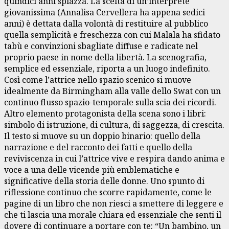
quindici anni spiazza. La scelta di un’interprete
giovanissima (Annalisa Cervellera ha appena sedici
anni) è dettata dalla volontà di restituire al pubblico
quella semplicità e freschezza con cui Malala ha sfidato
tabù e convinzioni sbagliate diffuse e radicate nel
proprio paese in nome della libertà. La scenografia,
semplice ed essenziale, riporta a un luogo indefinito.
Così come l’attrice nello spazio scenico si muove
idealmente da Birmingham alla valle dello Swat con un
continuo flusso spazio-temporale sulla scia dei ricordi.
Altro elemento protagonista della scena sono i libri:
simbolo di istruzione, di cultura, di saggezza, di crescita.
Il testo si muove su un doppio binario: quello della
narrazione e del racconto dei fatti e quello della
reviviscenza in cui l’attrice vive e respira dando anima e
voce a una delle vicende più emblematiche e
significative della storia delle donne. Uno spunto di
riflessione continuo che scorre rapidamente, come le
pagine di un libro che non riesci a smettere di leggere e
che ti lascia una morale chiara ed essenziale che senti il
dovere di continuare a portare con te: “Un bambino, un