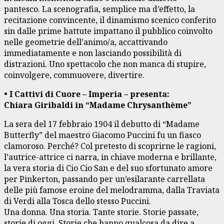
pantesco. La scenografia, semplice ma d’effetto, la
recitazione convincente, il dinamismo scenico conferito
sin dalle prime battute impattano il pubblico coinvolto
nelle geometrie dell’animo/a, accattivando
immediatamente e non lasciando possibilità di
distrazioni. Uno spettacolo che non manca di stupire,
coinvolgere, commuovere, divertire.
• I Cattivi di Cuore – Imperia – presenta:
Chiara Giribaldi in “Madame Chrysanthème”
La sera del 17 febbraio 1904 il debutto di “Madame
Butterfly” del maestro Giacomo Puccini fu un fiasco
clamoroso. Perché? Col pretesto di scoprirne le ragioni,
l’autrice-attrice ci narra, in chiave moderna e brillante,
la vera storia di Cio Cio San e del suo sfortunato amore
per Pinkerton, passando per un’esilarante carrellata
delle più famose eroine del melodramma, dalla Traviata
di Verdi alla Tosca dello stesso Puccini.
Una donna. Una storia. Tante storie. Storie passate,
storie di oggi. Storie che hanno qualcosa da dire a