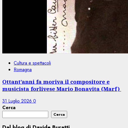
Cultura e spettacoli
Romagna
Ottant’anni fa moriva il compositore e
musicista forlivese Mario Bonavita (Marf)
31 Luglio 2026
0
Cerca
Cerca
Dal blog di Davide Buratti