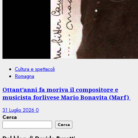
Cultura e spettacoli
Romagna
Ottant’anni fa moriva il compositore e
musicista forlivese Mario Bonavita (Marf)
31 Luglio 2026
0
Cerca
Cerca