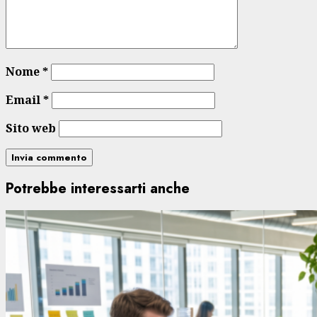
Nome
*
Email
*
Sito web
Potrebbe interessarti anche