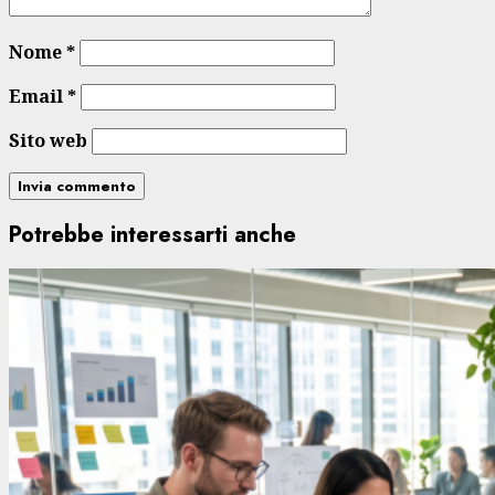
Nome
*
Email
*
Sito web
Potrebbe interessarti anche