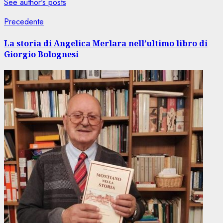
See author's posts
Navigazione
Articolo
Precedente
precedente:
articolo
La storia di Angelica Merlara nell’ultimo libro di
Giorgio Bolognesi