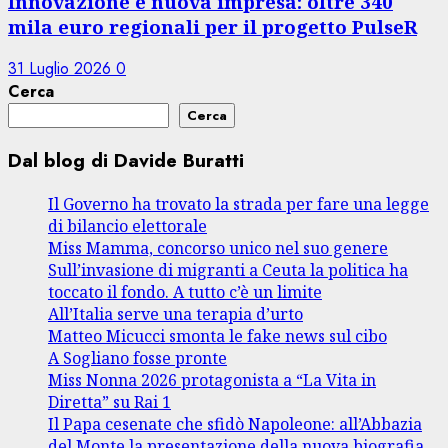
Innovazione e nuova impresa: oltre 340
mila euro regionali per il progetto PulseR
31 Luglio 2026
0
Cerca
Cerca
Dal blog di Davide Buratti
Il Governo ha trovato la strada per fare una legge
di bilancio elettorale
Miss Mamma, concorso unico nel suo genere
Sull’invasione di migranti a Ceuta la politica ha
toccato il fondo. A tutto c’è un limite
All’Italia serve una terapia d’urto
Matteo Micucci smonta le fake news sul cibo
A Sogliano fosse pronte
Miss Nonna 2026 protagonista a “La Vita in
Diretta” su Rai 1
Il Papa cesenate che sfidò Napoleone: all’Abbazia
del Monte la presentazione della nuova biografia