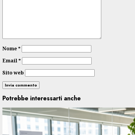
Nome
*
Email
*
Sito web
Potrebbe interessarti anche