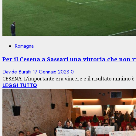
Romagna
Per il Cesena a Sassari una vittoria che non r
Davide Buratti
17 Gennaio 2023
0
CESENA. L’importante era vincere e il risultato minimo è s
LEGGI TUTTO