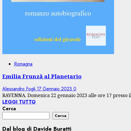
Romagna
Emilia Frunză al Planetario
Alessandro Fogli
17 Gennaio 2023
0
RAVENNA. Domenica 22 gennaio 2023 alle ore 17 presso il 
LEGGI TUTTO
Cerca
Cerca
Dal blog di Davide Buratti