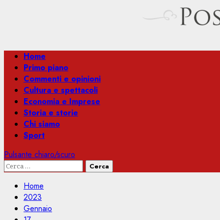
Menu
Home
principale
Primo piano
Commenti e opinioni
Cultura e spettacoli
Economia e Imprese
Storia e storie
Chi siamo
Sport
Pulsante chiaro/scuro
Ricerca
per:
Home
2023
Gennaio
17