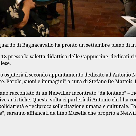
uardo di Bagnacavallo ha pronto un settembre pieno di in
 18 presso la saletta didattica delle Cappuccine, dedicati 
lese.
o ospiterà il secondo appuntamento dedicato ad Antonio Ne
e. Parole, suoni e immagini” a cura di Stefano De Matteis, 
nno raccontato di un Neiwiller incontrato “da lontano” – r
ve artistiche. Questa volta ci parlerà di Antonio chi l’ha co
solidarietà e reciproca sollecitazione umana e culturale. T
te”, saranno affiancati da Lino Musella che proprio a Neiwi