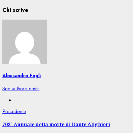
Chi scrive
Alessandro Fogli
See author's posts
Navigazione
Articolo
Precedente
precedente:
articolo
702° Annuale della morte di Dante Alighieri