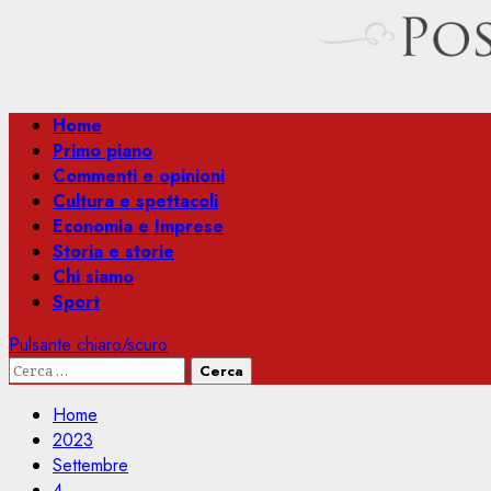
Menu
Home
principale
Primo piano
Commenti e opinioni
Cultura e spettacoli
Economia e Imprese
Storia e storie
Chi siamo
Sport
Pulsante chiaro/scuro
Ricerca
per:
Home
2023
Settembre
4