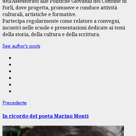
dell’Assessorato alle Politiche Giovanili del Comune di
Forlì, dove progetta, promuove e conduce attività
culturali, artistiche e formative.
Partecipa regolarmente come relatore a convegni,
incontri nelle scuole e presentazioni dedicate ai temi
della storia, della cultura e della scrittura.
See author's posts
Navigazione
Articolo
Precedente
precedente:
articolo
In ricordo del poeta Marino Monti