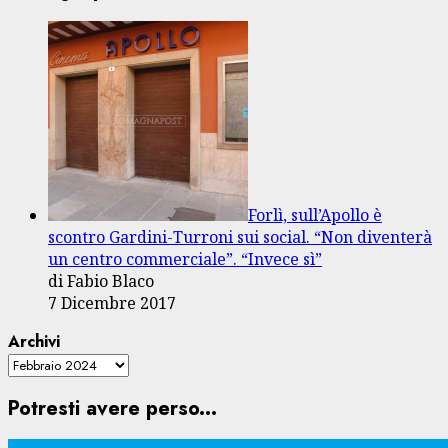
Forlì, sull’Apollo è
scontro Gardini-Turroni sui social. “Non diventerà
un centro commerciale”. “Invece sì”
di Fabio Blaco
7 Dicembre 2017
Archivi
Potresti avere perso...