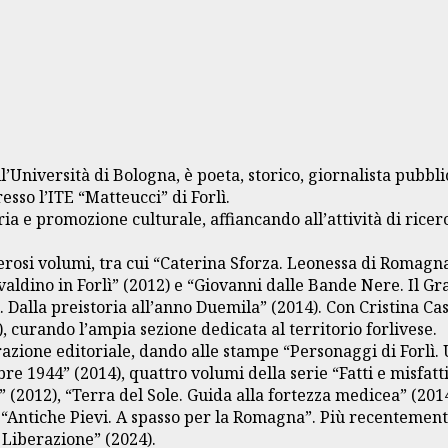
’Università di Bologna, è poeta, storico, giornalista pubbli
sso l’ITE “Matteucci” di Forlì.
ria e promozione culturale, affiancando all’attività di rice
erosi volumi, tra cui “Caterina Sforza. Leonessa di Romagna
valdino in Forlì” (2012) e “Giovanni dalle Bande Nere. Il Gra
ì. Dalla preistoria all’anno Duemila” (2014). Con Cristina C
, curando l’ampia sezione dedicata al territorio forlivese.
razione editoriale, dando alle stampe “Personaggi di Forlì.
e 1944” (2014), quattro volumi della serie “Fatti e misfatti
” (2012), “Terra del Sole. Guida alla fortezza medicea” (2014)
ie “Antiche Pievi. A spasso per la Romagna”. Più recenteme
 Liberazione” (2024).