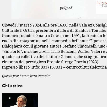
Giovedì 7 marzo 2024, alle ore 16.00, nella Sala ex Consigli
Culturale L’Ortica presenterà il libro di Gianluca Tomidei
Gianluca Tomidei, è nato a Cesena nel 1991, laureato in let
ruolo di protagonista nella commedia brillante “E poi arri
Dialogherà con il giovane autore Stefano Simoncelli, uno dei
“Sul Porto”, insieme a Ferruccio Benzoni, Walter Valeri e 
quaderno collettivo dell’editore Guanda, che si aggiudica 
cinquina del prestigioso Premio Strega Poesia (2023).
Ingresso libero. Info: 3337167331 – centroculturalelorti
Questo post è stato letto 790 volte
Chi scrive