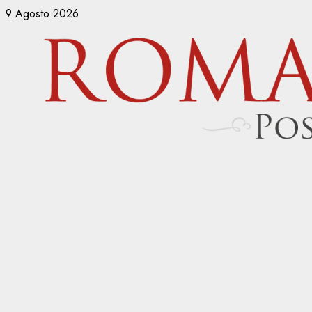
Vai
9 Agosto 2026
al
contenuto