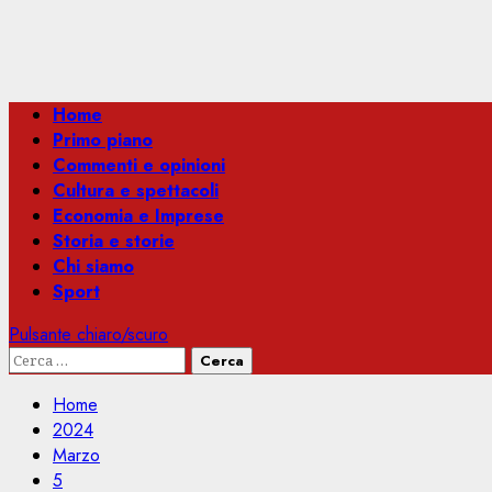
Menu
Home
principale
Primo piano
Commenti e opinioni
Cultura e spettacoli
Economia e Imprese
Storia e storie
Chi siamo
Sport
Pulsante chiaro/scuro
Ricerca
per:
Home
2024
Marzo
5