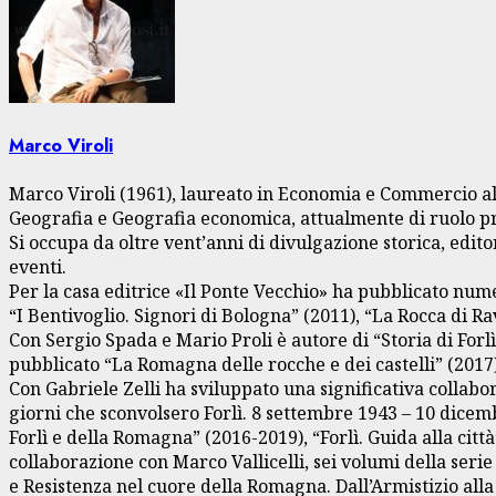
Marco Viroli
Marco Viroli (1961), laureato in Economia e Commercio all
Geografia e Geografia economica, attualmente di ruolo pre
Si occupa da oltre vent’anni di divulgazione storica, edito
eventi.
Per la casa editrice «Il Ponte Vecchio» ha pubblicato num
“I Bentivoglio. Signori di Bologna” (2011), “La Rocca di Ra
Con Sergio Spada e Mario Proli è autore di “Storia di Forl
pubblicato “La Romagna delle rocche e dei castelli” (2017)
Con Gabriele Zelli ha sviluppato una significativa collabo
giorni che sconvolsero Forlì. 8 settembre 1943 – 10 dicembr
Forlì e della Romagna” (2016-2019), “Forlì. Guida alla città
collaborazione con Marco Vallicelli, sei volumi della ser
e Resistenza nel cuore della Romagna. Dall’Armistizio alla