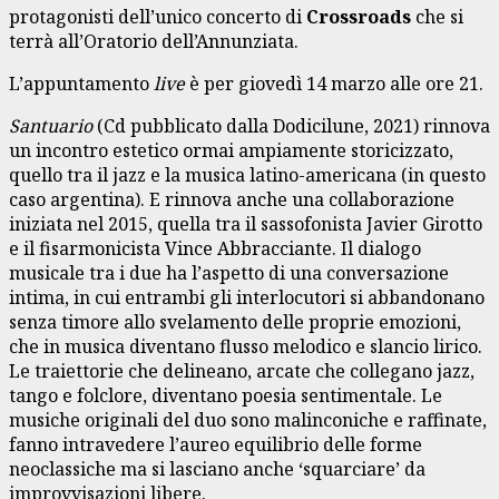
protagonisti dell’unico concerto di
Crossroads
che si
terrà all’Oratorio dell’Annunziata.
L’appuntamento
live
è per giovedì 14 marzo alle ore 21.
Santuario
(Cd pubblicato dalla Dodicilune, 2021) rinnova
un incontro estetico ormai ampiamente storicizzato,
quello tra il jazz e la musica latino-americana (in questo
caso argentina). E rinnova anche una collaborazione
iniziata nel 2015, quella tra il sassofonista Javier Girotto
e il fisarmonicista Vince Abbracciante. Il dialogo
musicale tra i due ha l’aspetto di una conversazione
intima, in cui entrambi gli interlocutori si abbandonano
senza timore allo svelamento delle proprie emozioni,
che in musica diventano flusso melodico e slancio lirico.
Le traiettorie che delineano, arcate che collegano jazz,
tango e folclore, diventano poesia sentimentale. Le
musiche originali del duo sono malinconiche e raffinate,
fanno intravedere l’aureo equilibrio delle forme
neoclassiche ma si lasciano anche ‘squarciare’ da
improvvisazioni libere.