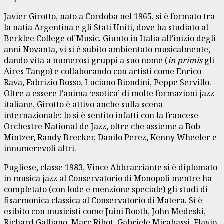
Javier Girotto, nato a Cordoba nel 1965, si è formato tra
la natìa Argentina e gli Stati Uniti, dove ha studiato al
Berklee College of Music. Giunto in Italia all’inizio degli
anni Novanta, vi si è subito ambientato musicalmente,
dando vita a numerosi gruppi a suo nome (
in primis
gli
Aires Tango) e collaborando con artisti come Enrico
Rava, Fabrizio Bosso, Luciano Biondini, Peppe Servillo.
Oltre a essere l’anima ‘esotica’ di molte formazioni jazz
italiane, Girotto è attivo anche sulla scena
internazionale: lo si è sentito infatti con la francese
Orchestre National de Jazz, oltre che assieme a Bob
Mintzer, Randy Brecker, Danilo Perez, Kenny Wheeler e
innumerevoli altri.
Pugliese, classe 1983, Vince Abbracciante si è diplomato
in musica jazz al Conservatorio di Monopoli mentre ha
completato (con lode e menzione speciale) gli studi di
fisarmonica classica al Conservatorio di Matera. Si è
esibito con musicisti come Juini Booth, John Medeski,
Richard Galliano, Marc Ribot, Gabriele Mirabassi, Flavio