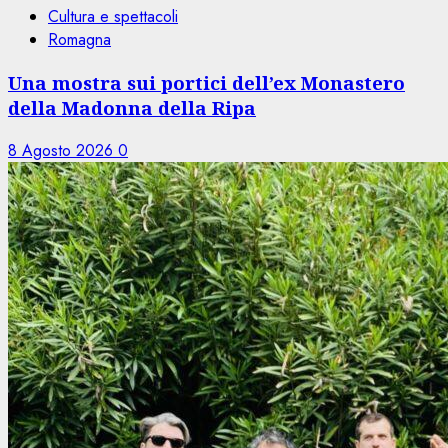
Cultura e spettacoli
Romagna
Una mostra sui portici dell’ex Monastero
della Madonna della Ripa
8 Agosto 2026
0