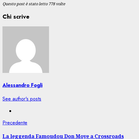
Questo post è stato letto 778 volte
Chi scrive
Alessandro Fogli
See author's posts
Navigazione
Articolo
Precedente
precedente:
articolo
La leggenda Famoudou Don Moye a Crossroads