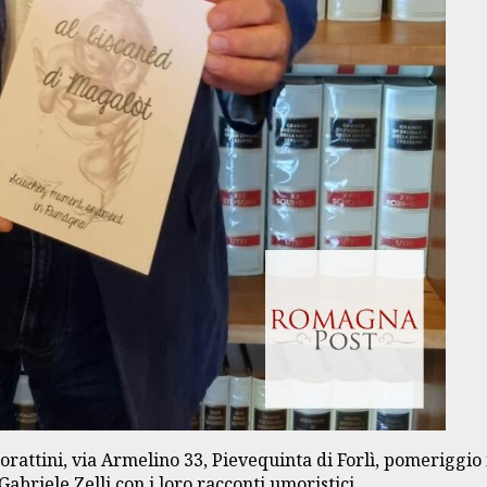
ttini, via Armelino 33, Pievequinta di Forlì, pomeriggio in 
abriele Zelli con i loro racconti umoristici.