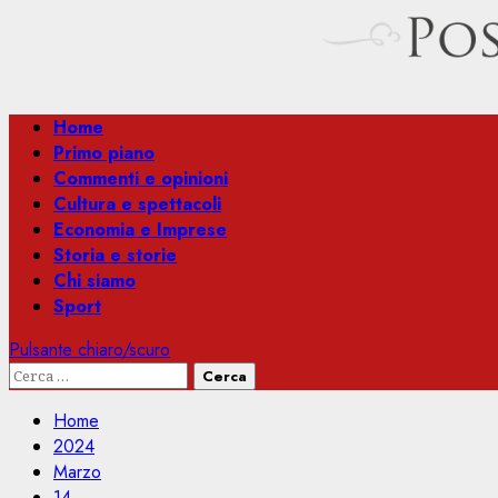
Menu
Home
principale
Primo piano
Commenti e opinioni
Cultura e spettacoli
Economia e Imprese
Storia e storie
Chi siamo
Sport
Pulsante chiaro/scuro
Ricerca
per:
Home
2024
Marzo
14