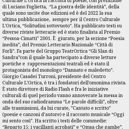
Culturale L’Ortica la raccolta di poesie, con prefazione
di Luciano Foglietta, “La giostra delle identità”, della
quale sono uscite due edizioni ed è del 2022 la sua
ultima pubblicazione, sempre per il Centro Culturale
L’Ortica, “Solitudini sottovuoto”. Ha pubblicato testi su
diverse riviste letterarie ed è stato finalista al Premio
“Pessoa-Cimatti” 2001. È giurato, per la sezione “Poesia
inedita”, del Premio Letterario Nazionale “Città di
Forlì”. Fa parte del Gruppo TeatrOrtica “Gli Slan di
Sandra”con il quale ha partecipato a diverse letture
poetiche e rappresentazioni teatrali ed è stato il
protagonista del monologo “Dannato e maledetto”.
Giorgio Casadei Turroni, presidente del Centro
Culturale L’Ortica, è tra i fondatori dell’omonima rivista.
È stato direttore di Radio Flash e fra le iniziative
culturali di quel periodo vanno annoverate la messa in
onda del suo radiodramma “Le parole difficili”, oltre
alle trasmissioni, da lui curate, ”Cantato e scritto”
(poesie e canzoni d’autore) e il racconto musicale “Oggi
mi sento così”. Ha scritto i testi delle commedie:
“Reparto 15: i vacillanti acrobati” e “Omsa che gambe”.