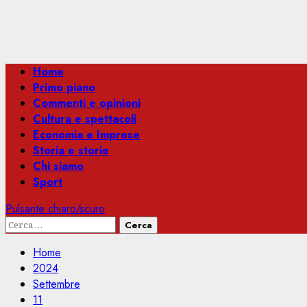
Menu
Home
principale
Primo piano
Commenti e opinioni
Cultura e spettacoli
Economia e Imprese
Storia e storie
Chi siamo
Sport
Pulsante chiaro/scuro
Ricerca
per:
Home
2024
Settembre
11