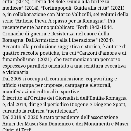
città” (2012), “Terra del Sole. Guida alla fortezza
medicea” (2014), “Forlimpopoli. Guida alla città” (2021)
e, in collaborazione con Marco Vallicelli, sei volumi della
serie “Antiche Pievi. A spasso per la Romagna”. Più
recentemente hanno pubblicato “Forlì 1943-1944.
Cronache di guerra e Resistenza nel cuore della
Romagna. Dall’Armistizio alla Liberazione” (2024).
Accanto alla produzione saggistica e storica, è autore di
quattro raccolte poetiche, tra cui “Canzoni d’amore e di
funambolismo” (2021), che testimoniano un percorso
espressivo parallelo orientato a una scrittura evocativa
e visionaria.
Dal 2005 si occupa di comunicazione, copywriting e
ufficio stampa per imprese, campagne elettorali,
manifestazioni culturali e sportive.
È iscritto all’Ordine dei Giornalisti dell’Emilia-Romagna
e, dal 2014, dirige il periodico Diogene e Diogene Sport,
curando la rubrica “mentelocale”.
Dal 2019 al 2020 è stato presidente dell’associazione
Amici dei Musei San Domenico e dei Monumenti e Musei
Civici di Forlì.