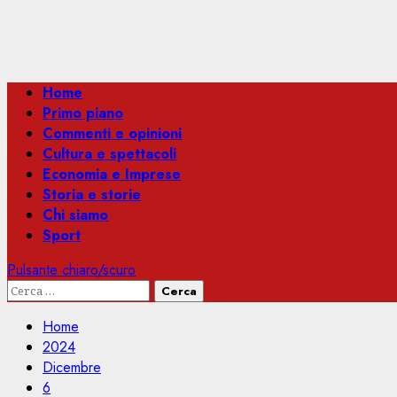
Menu
Home
principale
Primo piano
Commenti e opinioni
Cultura e spettacoli
Economia e Imprese
Storia e storie
Chi siamo
Sport
Pulsante chiaro/scuro
Ricerca
per:
Home
2024
Dicembre
6