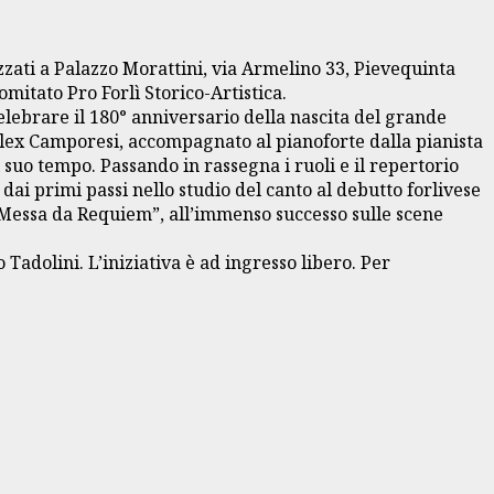
zzati a Palazzo Morattini, via Armelino 33, Pievequinta
omitato Pro Forlì Storico-Artistica.
elebrare il 180° anniversario della nascita del grande
e Alex Camporesi, accompagnato al pianoforte dalla pianista
l suo tempo. Passando in rassegna i ruoli e il repertorio
dai primi passi nello studio del canto al debutto forlivese
 “Messa da Requiem”, all’immenso successo sulle scene
Tadolini. L’iniziativa è ad ingresso libero. Per