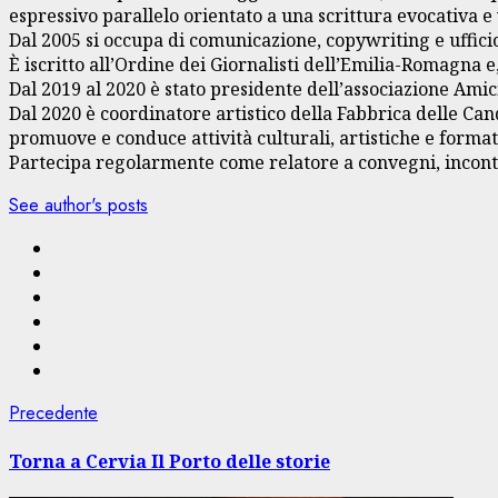
espressivo parallelo orientato a una scrittura evocativa e 
Dal 2005 si occupa di comunicazione, copywriting e uffici
È iscritto all’Ordine dei Giornalisti dell’Emilia-Romagna 
Dal 2019 al 2020 è stato presidente dell’associazione Ami
Dal 2020 è coordinatore artistico della Fabbrica delle Cand
promuove e conduce attività culturali, artistiche e format
Partecipa regolarmente come relatore a convegni, incontri 
See author's posts
Navigazione
Articolo
Precedente
precedente:
articolo
Torna a Cervia Il Porto delle storie