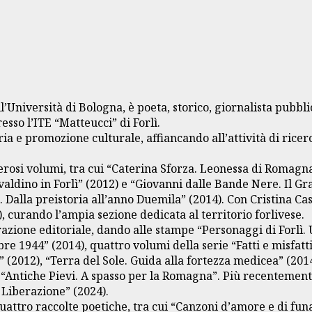
’Università di Bologna, è poeta, storico, giornalista pubbli
sso l’ITE “Matteucci” di Forlì.
ria e promozione culturale, affiancando all’attività di rice
erosi volumi, tra cui “Caterina Sforza. Leonessa di Romagna
valdino in Forlì” (2012) e “Giovanni dalle Bande Nere. Il Gra
ì. Dalla preistoria all’anno Duemila” (2014). Con Cristina C
, curando l’ampia sezione dedicata al territorio forlivese.
razione editoriale, dando alle stampe “Personaggi di Forlì.
e 1944” (2014), quattro volumi della serie “Fatti e misfatti
” (2012), “Terra del Sole. Guida alla fortezza medicea” (2014)
ie “Antiche Pievi. A spasso per la Romagna”. Più recenteme
 Liberazione” (2024).
 quattro raccolte poetiche, tra cui “Canzoni d’amore e di f