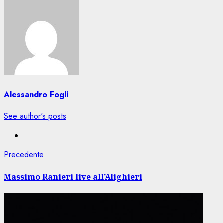
Alessandro Fogli
See author's posts
Navigazione
Articolo
Precedente
precedente:
articolo
Massimo Ranieri live all’Alighieri