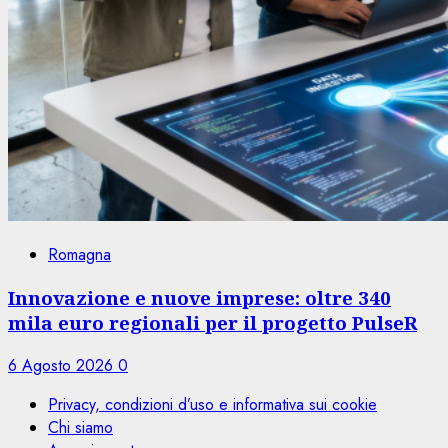
Romagna
Innovazione e nuove imprese: oltre 340
mila euro regionali per il progetto PulseR
6 Agosto 2026
0
Privacy, condizioni d’uso e informativa sui cookie
Chi siamo