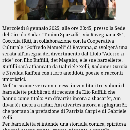
Mercoledì 8 gennaio 2025, alle ore 20:45, presso la Sede
del Circolo Endas “Tonino Spazzoli”, via Ravegnana 851,
Coccolia (RA), in collaborazione con la Cooperativa
Culturale “Goffredo Mameli” di Ravenna, si svolgerà una
serata all’insegna del divertimento dal titolo “Adesso si
ride” con Elio Ruffilli, det Magalot, e le sue barzellette.
Ruffilli sarà affiancato da Gabriele Zelli, Radames Garoia
e Nivalda Raffoni con i loro aneddoti, poesie e racconti
umoristici.
Nell’occasione verranno messi in vendita i tre volumi di
barzellette pubblicati di recente da Elio Ruffilli che
hanno come titolo: Am dívartès incora a sbacarêr, Am
dívartès incora a rìdar, Am dívartès incora a sghignazêr,
che portano la prefazione di Patrizia Carpi e di Gabriele
Zelli.
Per barzelletta si intende una storiella comica, spiritosa