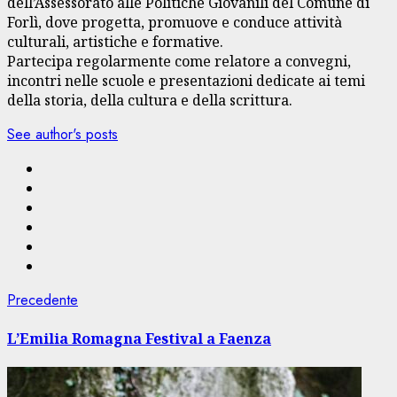
dell’Assessorato alle Politiche Giovanili del Comune di
Forlì, dove progetta, promuove e conduce attività
culturali, artistiche e formative.
Partecipa regolarmente come relatore a convegni,
incontri nelle scuole e presentazioni dedicate ai temi
della storia, della cultura e della scrittura.
See author's posts
Navigazione
Articolo
Precedente
precedente:
articolo
L’Emilia Romagna Festival a Faenza