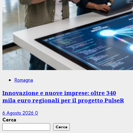
Romagna
Innovazione e nuove imprese: oltre 340
mila euro regionali per il progetto PulseR
6 Agosto 2026
0
Cerca
Cerca