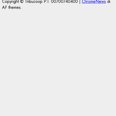
Copyright © Tribucoop P.I. 00700740400
|
ChromeNews
di
AF themes.