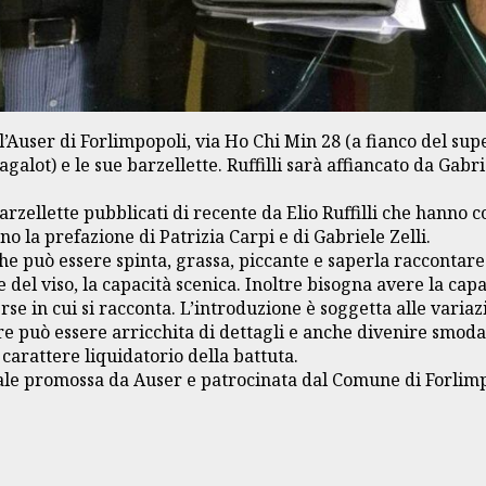
ll’Auser di Forlimpopoli, via Ho Chi Min 28 (a fianco del su
Magalot) e le sue barzellette. Ruffilli sarà affiancato da Gab
arzellette pubblicati di recente da Elio Ruffilli che hanno 
o la prefazione di Patrizia Carpi e di Gabriele Zelli.
 che può essere spinta, grassa, piccante e saperla raccontar
one del viso, la capacità scenica. Inoltre bisogna avere la c
rse in cui si racconta. L’introduzione è soggetta alle variaz
are può essere arricchita di dettagli e anche divenire smod
 carattere liquidatorio della battuta.
ale promossa da Auser e patrocinata dal Comune di Forlimp