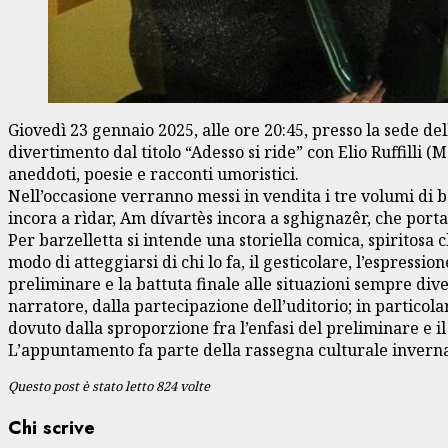
Giovedì 23 gennaio 2025, alle ore 20:45, presso la sede de
divertimento dal titolo “Adesso si ride” con Elio Ruffilli (
aneddoti, poesie e racconti umoristici.
Nell’occasione verranno messi in vendita i tre volumi di b
incora a rìdar, Am dívartès incora a sghignazêr, che portan
Per barzelletta si intende una storiella comica, spiritosa
modo di atteggiarsi di chi lo fa, il gesticolare, l’espressi
preliminare e la battuta finale alle situazioni sempre dive
narratore, dalla partecipazione dell’uditorio; in particol
dovuto dalla sproporzione fra l’enfasi del preliminare e il
L’appuntamento fa parte della rassegna culturale invern
Questo post è stato letto 824 volte
Chi scrive