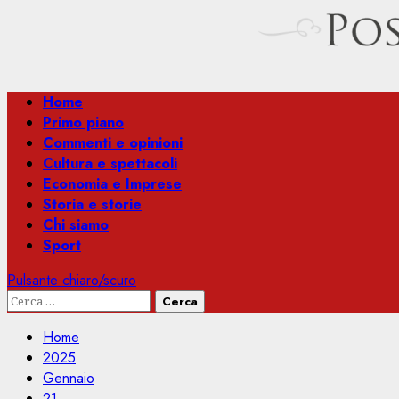
Menu
Home
principale
Primo piano
Commenti e opinioni
Cultura e spettacoli
Economia e Imprese
Storia e storie
Chi siamo
Sport
Pulsante chiaro/scuro
Ricerca
per:
Home
2025
Gennaio
21