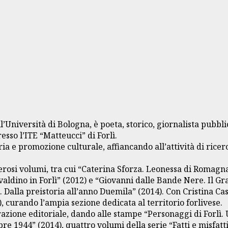
’Università di Bologna, è poeta, storico, giornalista pubbli
sso l’ITE “Matteucci” di Forlì.
ria e promozione culturale, affiancando all’attività di rice
erosi volumi, tra cui “Caterina Sforza. Leonessa di Romagna
valdino in Forlì” (2012) e “Giovanni dalle Bande Nere. Il Gra
ì. Dalla preistoria all’anno Duemila” (2014). Con Cristina C
, curando l’ampia sezione dedicata al territorio forlivese.
razione editoriale, dando alle stampe “Personaggi di Forlì.
e 1944” (2014), quattro volumi della serie “Fatti e misfatti