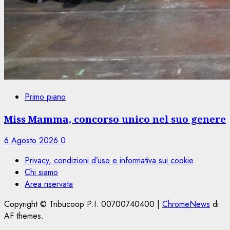
Primo piano
Miss Mamma, concorso unico nel suo genere
6 Agosto 2026
0
Privacy, condizioni d’uso e informativa sui cookie
Chi siamo
Area riservata
Copyright © Tribucoop P.I. 00700740400
|
ChromeNews
di
AF themes.