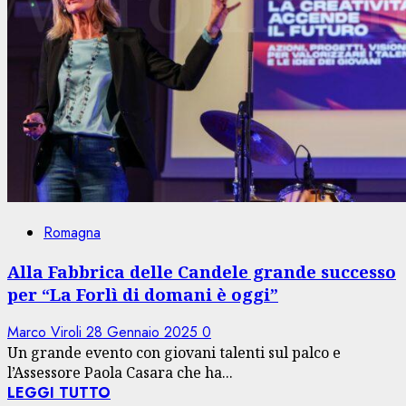
Romagna
Alla Fabbrica delle Candele grande successo
per “La Forlì di domani è oggi”
Marco Viroli
28 Gennaio 2025
0
Un grande evento con giovani talenti sul palco e
l’Assessore Paola Casara che ha...
LEGGI TUTTO