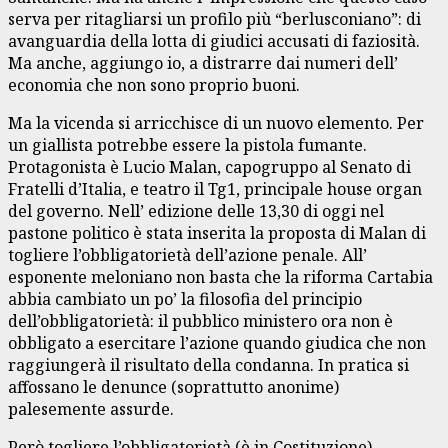
serva per ritagliarsi un profilo più “berlusconiano”: di
avanguardia della lotta di giudici accusati di faziosità.
Ma anche, aggiungo io, a distrarre dai numeri dell’
economia che non sono proprio buoni.
Ma la vicenda si arricchisce di un nuovo elemento. Per
un giallista potrebbe essere la pistola fumante.
Protagonista è Lucio Malan, capogruppo al Senato di
Fratelli d’Italia, e teatro il Tg1, principale house organ
del governo. Nell’ edizione delle 13,30 di oggi nel
pastone politico è stata inserita la proposta di Malan di
togliere l’obbligatorietà dell’azione penale. All’
esponente meloniano non basta che la riforma Cartabia
abbia cambiato un po’ la filosofia del principio
dell’obbligatorietà: il pubblico ministero ora non è
obbligato a esercitare l’azione quando giudica che non
raggiungerà il risultato della condanna. In pratica si
affossano le denunce (soprattutto anonime)
palesemente assurde.
Però togliere l’obbligatorietà (è in Costituzione)