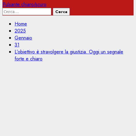
Pulsante chiaro/scuro
Ricerca
per:
Home
2025
Gennaio
31
L’obiettivo è stravolgere la giustizia. Oggi un segnale
forte e chiaro