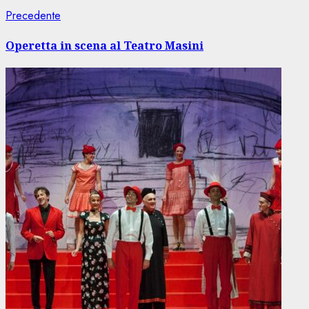
Navigazione
Articolo
Precedente
precedente:
articolo
Operetta in scena al Teatro Masini