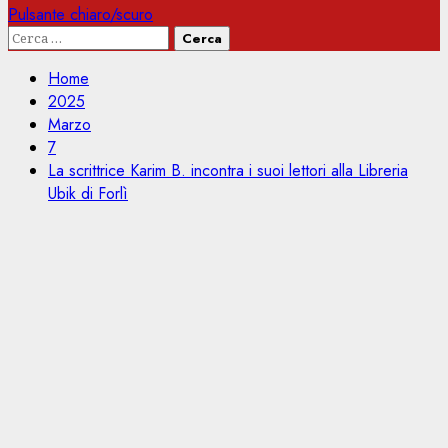
Pulsante chiaro/scuro
Ricerca
per:
Home
2025
Marzo
7
La scrittrice Karim B. incontra i suoi lettori alla Libreria
Ubik di Forlì