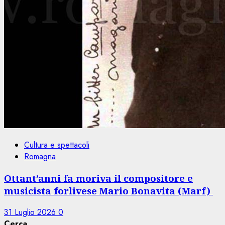
Cultura e spettacoli
Romagna
Ottant’anni fa moriva il compositore e
musicista forlivese Mario Bonavita (Marf)
31 Luglio 2026
0
Cerca