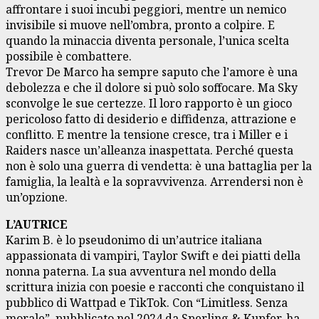
affrontare i suoi incubi peggiori, mentre un nemico
invisibile si muove nell’ombra, pronto a colpire. E
quando la minaccia diventa personale, l’unica scelta
possibile è combattere.
Trevor De Marco ha sempre saputo che l’amore è una
debolezza e che il dolore si può solo soffocare. Ma Sky
sconvolge le sue certezze. Il loro rapporto è un gioco
pericoloso fatto di desiderio e diffidenza, attrazione e
conflitto. E mentre la tensione cresce, tra i Miller e i
Raiders nasce un’alleanza inaspettata. Perché questa
non è solo una guerra di vendetta: è una battaglia per la
famiglia, la lealtà e la sopravvivenza. Arrendersi non è
un’opzione.
L’AUTRICE
Karim B. è lo pseudonimo di un’autrice italiana
appassionata di vampiri, Taylor Swift e dei piatti della
nonna paterna. La sua avventura nel mondo della
scrittura inizia con poesie e racconti che conquistano il
pubblico di Wattpad e TikTok. Con “Limitless. Senza
morale”, pubblicato nel 2024 da Sperling & Kupfer, ha