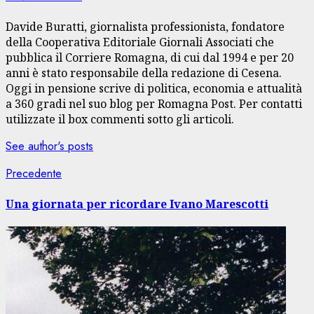
Davide Buratti, giornalista professionista, fondatore
della Cooperativa Editoriale Giornali Associati che
pubblica il Corriere Romagna, di cui dal 1994 e per 20
anni è stato responsabile della redazione di Cesena.
Oggi in pensione scrive di politica, economia e attualità
a 360 gradi nel suo blog per Romagna Post. Per contatti
utilizzate il box commenti sotto gli articoli.
See author's posts
Navigazione
Articolo
Precedente
precedente:
articolo
Una giornata per ricordare Ivano Marescotti