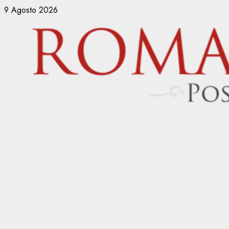
Vai
9 Agosto 2026
al
contenuto