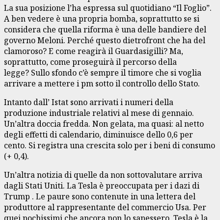
La sua posizione l’ha espressa sul quotidiano “Il Foglio”.
A ben vedere è una propria bomba, soprattutto se si
considera che quella riforma è una delle bandiere del
governo Meloni. Perché questo dietrofront che ha del
clamoroso? E come reagirà il Guardasigilli? Ma,
soprattutto, come proseguirà il percorso della
legge? Sullo sfondo c’è sempre il timore che si voglia
arrivare a mettere i pm sotto il controllo dello Stato.
Intanto dall’ Istat sono arrivati i numeri della
produzione industriale relativi al mese di gennaio.
Un’altra doccia fredda. Non gelata, ma quasi: al netto
degli effetti di calendario, diminuisce dello 0,6 per
cento. Si registra una crescita solo per i beni di consumo
(+ 0,4).
Un’altra notizia di quelle da non sottovalutare arriva
dagli Stati Uniti. La Tesla è preoccupata per i dazi di
Trump . Le paure sono contenute in una lettera del
produttore al rappresentante del commercio Usa. Per
quei pochissimi che ancora non lo sapessero, Tesla è la