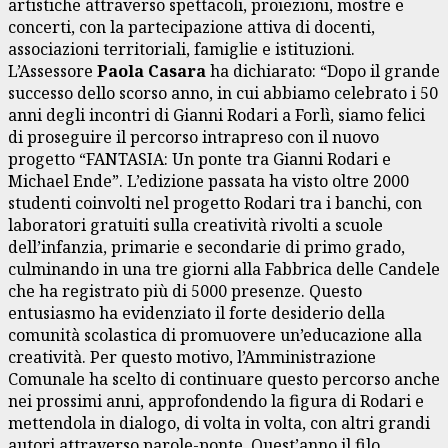
artistiche attraverso spettacoli, proiezioni, mostre e
concerti, con la partecipazione attiva di docenti,
associazioni territoriali, famiglie e istituzioni.
L’Assessore
Paola Casara
ha dichiarato: “Dopo il grande
successo dello scorso anno, in cui abbiamo celebrato i 50
anni degli incontri di Gianni Rodari a Forlì, siamo felici
di proseguire il percorso intrapreso con il nuovo
progetto “FANTASIA: Un ponte tra Gianni Rodari e
Michael Ende”. L’edizione passata ha visto oltre 2000
studenti coinvolti nel progetto Rodari tra i banchi, con
laboratori gratuiti sulla creatività rivolti a scuole
dell’infanzia, primarie e secondarie di primo grado,
culminando in una tre giorni alla Fabbrica delle Candele
che ha registrato più di 5000 presenze. Questo
entusiasmo ha evidenziato il forte desiderio della
comunità scolastica di promuovere un’educazione alla
creatività. Per questo motivo, l’Amministrazione
Comunale ha scelto di continuare questo percorso anche
nei prossimi anni, approfondendo la figura di Rodari e
mettendola in dialogo, di volta in volta, con altri grandi
autori attraverso parole-ponte. Quest’anno il filo