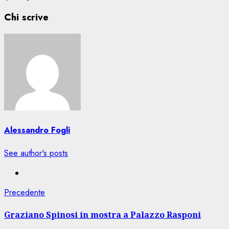
Chi scrive
Alessandro Fogli
See author's posts
Navigazione
Articolo
Precedente
precedente:
articolo
Graziano Spinosi in mostra a Palazzo Rasponi