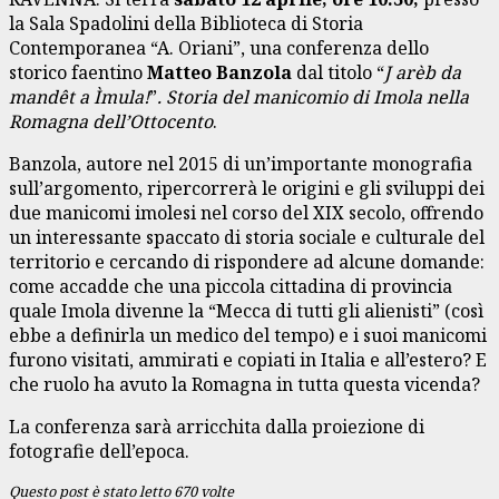
la Sala Spadolini della Biblioteca di Storia
Contemporanea “A. Oriani”, una conferenza dello
storico faentino
Matteo Banzola
dal titolo “
J arèb da
mandêt a Ìmula!
”
. Storia del manicomio di Imola nella
Romagna dell’Ottocento
.
Banzola, autore nel 2015 di un’importante monografia
sull’argomento, ripercorrerà le origini e gli sviluppi dei
due manicomi imolesi nel corso del XIX secolo, offrendo
un interessante spaccato di storia sociale e culturale del
territorio e cercando di rispondere ad alcune domande:
come accadde che una piccola cittadina di provincia
quale Imola divenne la “Mecca di tutti gli alienisti” (così
ebbe a definirla un medico del tempo) e i suoi manicomi
furono visitati, ammirati e copiati in Italia e all’estero? E
che ruolo ha avuto la Romagna in tutta questa vicenda?
La conferenza sarà arricchita dalla proiezione di
fotografie dell’epoca.
Questo post è stato letto 670 volte