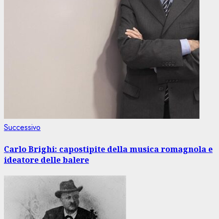
Articolo
Successivo
successivo:
Carlo Brighi: capostipite della musica romagnola e
ideatore delle balere