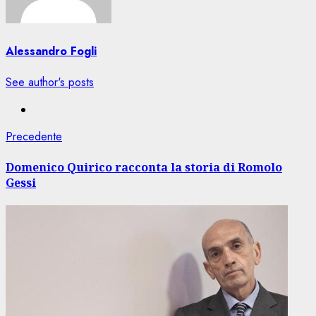
Alessandro Fogli
See author's posts
Navigazione
Articolo
Precedente
precedente:
articolo
Domenico Quirico racconta la storia di Romolo
Gessi