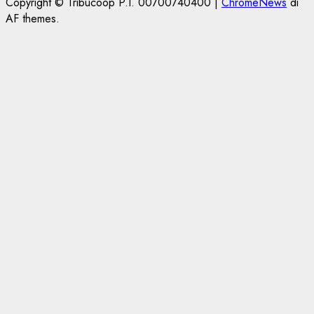
Copyright © Tribucoop P.I. 00700740400
|
ChromeNews
di
AF themes.