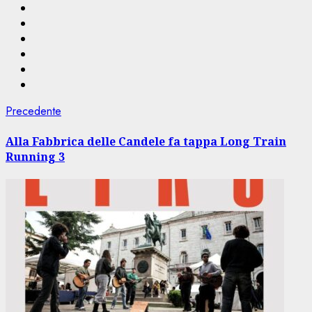
Navigazione
Articolo
Precedente
precedente:
articolo
Alla Fabbrica delle Candele fa tappa Long Train
Running 3