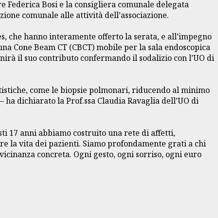
ore Federica Bosi e la consigliera comunale delegata
ione comunale alle attività dell’associazione.
es, che hanno interamente offerto la serata, e all’impegno
 di una Cone Beam CT (CBCT) mobile per la sala endoscopica
rà il suo contributo confermando il sodalizio con l’UO di
tistiche, come le biopsie polmonari, riducendo al minimo
 – ha dichiarato la Prof.ssa Claudia Ravaglia dell’UO di
i 17 anni abbiamo costruito una rete di affetti,
re la vita dei pazienti. Siamo profondamente grati a chi
vicinanza concreta. Ogni gesto, ogni sorriso, ogni euro