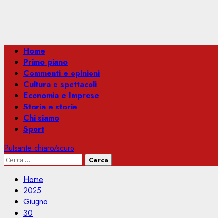
Menu
Home
principale
Primo piano
Commenti e opinioni
Cultura e spettacoli
Economia e Imprese
Storia e storie
Chi siamo
Sport
Pulsante chiaro/scuro
Ricerca
per:
Home
2025
Giugno
30