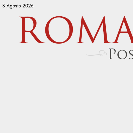
Vai
8 Agosto 2026
al
contenuto