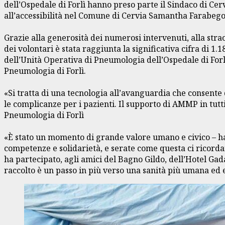
dell’Ospedale di Forlì hanno preso parte il Sindaco di Cer
all’accessibilità nel Comune di Cervia Samantha Farabegoli
Grazie alla generosità dei numerosi intervenuti, alla str
dei volontari è stata raggiunta la significativa cifra di 
dell’Unità Operativa di Pneumologia dell’Ospedale di For
Pneumologia di Forlì.
«Si tratta di una tecnologia all’avanguardia che consent
le complicanze per i pazienti. Il supporto di AMMP in tutti
Pneumologia di Forlì
«È stato un momento di grande valore umano e civico – ha 
competenze e solidarietà, e serate come questa ci ricordan
ha partecipato, agli amici del Bagno Gildo, dell’Hotel Ga
raccolto è un passo in più verso una sanità più umana ed e