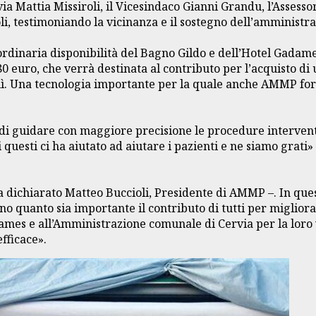
via Mattia Missiroli, il Vicesindaco Gianni Grandu, l’Assess
, testimoniando la vicinanza e il sostegno dell’amministraz
aordinaria disponibilità del Bagno Gildo e dell’Hotel Gadam
1.180 euro, che verrà destinata al contributo per l’acquisto
lì. Una tecnologia importante per la quale anche AMMP forni
e di guidare con maggiore precisione le procedure interven
 questi ci ha aiutato ad aiutare i pazienti e ne siamo grati»
dichiarato Matteo Buccioli, Presidente di AMMP –. In quest
o quanto sia importante il contributo di tutti per migliora
dames e all’Amministrazione comunale di Cervia per la loro 
fficace».