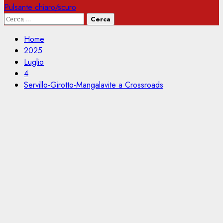
Pulsante chiaro/scuro
Ricerca
per:
Home
2025
Luglio
4
Servillo-Girotto-Mangalavite a Crossroads