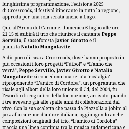
lunghissima programmazione, l’edizione 2025
di Crossroads, il festival itinerante in tutta la regione,
approda per una sola serata anche a Lugo.
Qui, all’Arena del Carmine, domenica 6 luglio alle ore
21:15 si esibirà il trio che riunisce il cantante
Peppe
Servillo
, il sassofonista
Javier Girotto
e il
pianista
Natalio Mangalavite
.
A dir poco di casa a Crossroads, dove hanno proposto in
più occasioni i loro progetti “Fútbol” e “L’anno che
verrà”,
Peppe Servillo, Javier Girotto e Natalio
Mangalavite
si concedono una serata ‘nostalgia’
riproponendo “L’amico di Cordoba”, un programma che
risale agli albori della loro unione: il Cd, del 2004, fu
l’esordio discografico della formazione, arrivato quando
i tre avevano già alle spalle anni di collaborazioni dal
vivo. Con la sua scaletta che passa da Piazzolla a Jobim al
jazz alla canzone d’autore italiana, aggiungendo anche
composizioni originali del trio, “L’amico di Cordoba”
traccia una linea continua tra la musica sudamericana e