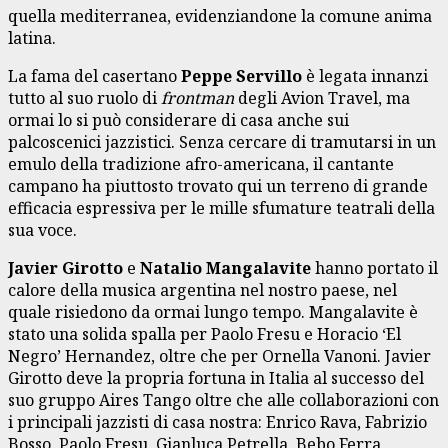
quella mediterranea, evidenziandone la comune anima
latina.
La fama del casertano
Peppe Servillo
è legata innanzi
tutto al suo ruolo di
frontman
degli Avion Travel, ma
ormai lo si può considerare di casa anche sui
palcoscenici jazzistici. Senza cercare di tramutarsi in un
emulo della tradizione afro-americana, il cantante
campano ha piuttosto trovato qui un terreno di grande
efficacia espressiva per le mille sfumature teatrali della
sua voce.
Javier Girotto
e
Natalio Mangalavite
hanno portato il
calore della musica argentina nel nostro paese, nel
quale risiedono da ormai lungo tempo. Mangalavite è
stato una solida spalla per Paolo Fresu e Horacio ‘El
Negro’ Hernandez, oltre che per Ornella Vanoni. Javier
Girotto deve la propria fortuna in Italia al successo del
suo gruppo Aires Tango oltre che alle collaborazioni con
i principali jazzisti di casa nostra: Enrico Rava, Fabrizio
Bosso, Paolo Fresu, Gianluca Petrella, Bebo Ferra,