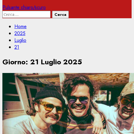
Pulsante chiaro/scuro
Ricerca
per:
Home
2025
Luglio
21
Giorno:
21 Luglio 2025