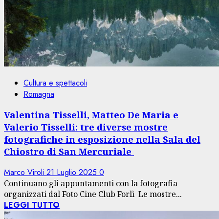
Cultura e spettacoli
Romagna
Valentina Tisselli, Matteo De Maria e
Valerio Tisselli: tre diverse mostre
fotografiche in esposizione nella Sala del
Chiostro di San Mercuriale
Marco Viroli
21 Luglio 2025
0
Continuano gli appuntamenti con la fotografia
organizzati dal Foto Cine Club Forlì Le mostre...
LEGGI TUTTO