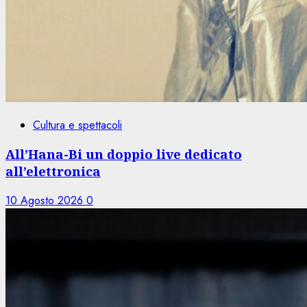
Cultura e spettacoli
All’Hana-Bi un doppio live dedicato
all’elettronica
10 Agosto 2026
0