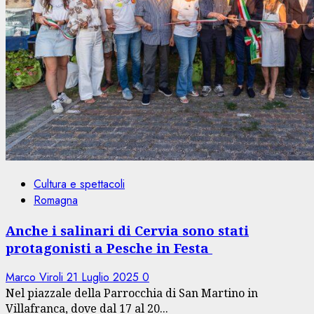
Cultura e spettacoli
Romagna
Anche i salinari di Cervia sono stati
protagonisti a Pesche in Festa
Marco Viroli
21 Luglio 2025
0
Nel piazzale della Parrocchia di San Martino in
Villafranca, dove dal 17 al 20...