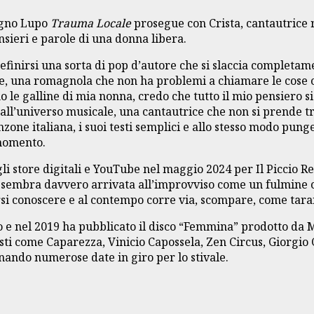
agno Lupo
Trauma Locale
prosegue con Crista, cantautrice
sieri e parole di una donna libera.
 definirsi una sorta di pop d’autore che si slaccia completa
nte, una romagnola che non ha problemi a chiamare le cose 
 le galline di mia nonna, credo che tutto il mio pensiero s
all’universo musicale, una cantautrice che non si prende tro
one italiana, i suoi testi semplici e allo stesso modo punge
 momento.
i gli store digitali e YouTube nel maggio 2024 per Il Piccio 
 sembra davvero arrivata all’improvviso come un fulmine c
rsi conoscere e al contempo corre via, scompare, come tara
e nel 2019 ha pubblicato il disco “Femmina” prodotto da Ma
isti come Caparezza, Vinicio Capossela, Zen Circus, Giorgio
ionando numerose date in giro per lo stivale.