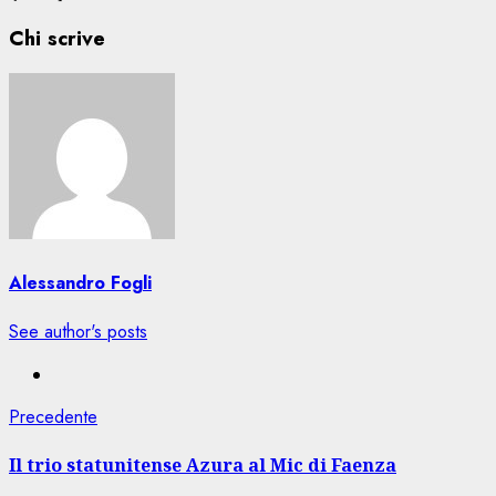
Chi scrive
Alessandro Fogli
See author's posts
Navigazione
Articolo
Precedente
precedente:
articolo
Il trio statunitense Azura al Mic di Faenza