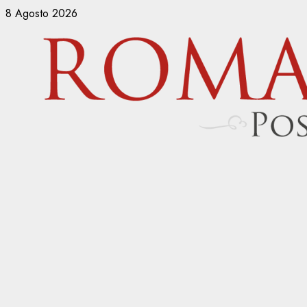
Vai
8 Agosto 2026
al
contenuto