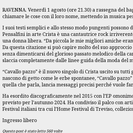
RAVENNA. Venerdì 1 agosto (ore 21.30) a rassegna del b
chiamare le cose con il loro nome, mettendo in musica pen
I suoi testi semplici e allo stesso modo pungenti possono
Pensalfini in arte Crista è una cantautrice rock irrivere
una donna libera. “Da piccola le mie migliori amiche erano
Da questa citazione si può capire molto del suo approccio 
senza dimenticarsi del glorioso passato melodico della canz
slaccia completamente dalle linee guida della moda del
“Cavallo pazzo” è il nuovo singolo di Crista uscito su tutt
nascono di getto come le erbe spontanee, “Cavallo pazzo”
quella che parla, lancia messaggi precisi perché vuole fa
Ha esordito discograficamente nel 2015 con l’EP omonimo 
previsto per l’autunno 2024. Ha condiviso il palco con art
Festival italiani tra cui l’Home Festival di Treviso, collez
Ingresso libero
Questo post è stato letto 560 volte