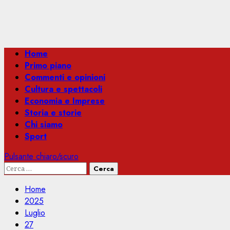
Menu
Home
principale
Primo piano
Commenti e opinioni
Cultura e spettacoli
Economia e Imprese
Storia e storie
Chi siamo
Sport
Pulsante chiaro/scuro
Ricerca
per:
Home
2025
Luglio
27